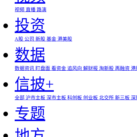
视频
直播
路演
投资
A股
公司
新股
基金
港美股
数据
数据资讯
盯盘面
看资金
追风向
解财报
淘新股
再融资
港
信披+
全部
沪市主板
深市主板
科创板
创业板
北交所
新三板
深
专题
地方