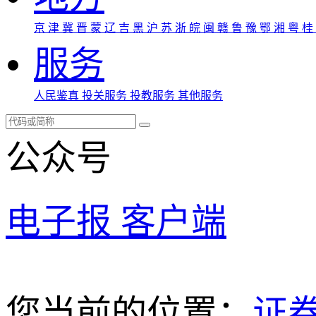
京
津
冀
晋
蒙
辽
吉
黑
沪
苏
浙
皖
闽
赣
鲁
豫
鄂
湘
粤
桂
服务
人民鉴真
投关服务
投教服务
其他服务
公众号
电子报
客户端
您当前的位置：
证