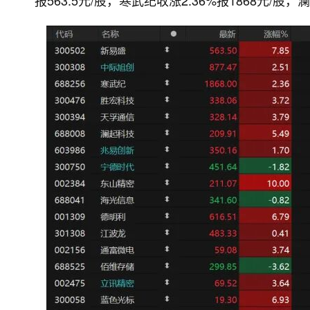
报563.5元/股，寒武纪收涨2.36%报1868元