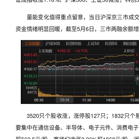
量能变化值得重点留意，当日沪深京三市成交额
资金情绪明显回暖，截至5月6日，三市两融余额增至
3520只个股收涨，涨停股127只；1832只
要集中在通信设备、半导体、电子元件、消费电子及