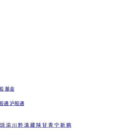
股
基金
股通
沪股通
琼
渝
川
黔
滇
藏
陕
甘
青
宁
新
鹏