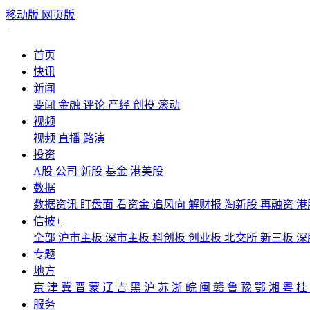
移动版
网页版
首页
快讯
新闻
要闻
金融
评论
产经
创投
滚动
视频
视频
直播
路演
投资
A股
公司
新股
基金
港美股
数据
数据资讯
盯盘面
看资金
追风向
解财报
淘新股
再融资
港
信披+
全部
沪市主板
深市主板
科创板
创业板
北交所
新三板
深
专题
地方
京
津
冀
晋
蒙
辽
吉
黑
沪
苏
浙
皖
闽
赣
鲁
豫
鄂
湘
粤
桂
服务