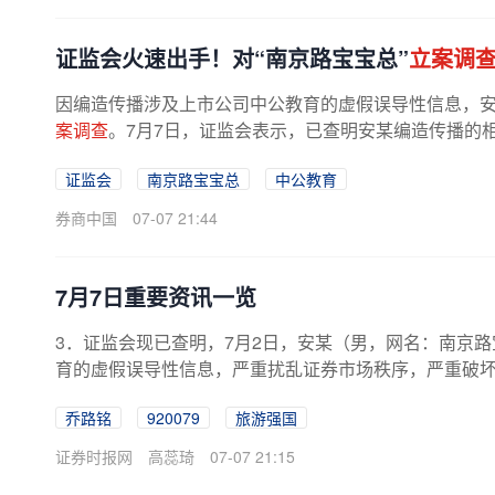
证监会火速出手！对“南京路宝宝总”
立案调
因编造传播涉及上市公司中公教育的虚假误导性信息，
案调查
。7月7日，证监会表示，已查明安某编造传播的
破坏公序良俗，涉嫌违反证券法，下...
证监会
南京路宝宝总
中公教育
券商中国
07-07 21:44
7月7日重要资讯一览
3．证监会现已查明，7月2日，安某（男，网名：南京
育的虚假误导性信息，严重扰乱证券市场秩序，严重破
定对安某
立案调查
。下一步，证监会...
乔路铭
920079
旅游强国
证券时报网
高蕊琦
07-07 21:15