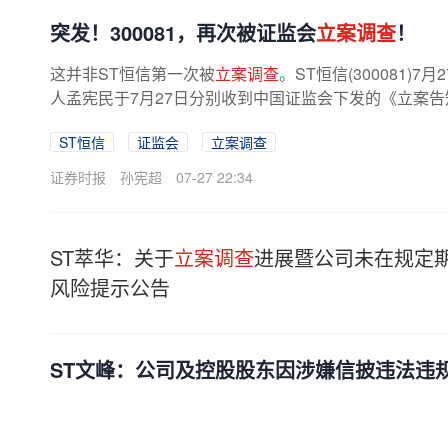
突发！300081，再次被证监会
立案调查
！
这并非ST恒信第一次被
立案调查
。ST恒信(300081
人孟宪民于7月27日分别收到中国证监会下发的《立案
据相关法律法规，中国证监会决定对...
ST恒信
证监会
立案调查
证券时报
孙宪超
07-27 22:34
ST萃华：关于
立案调查
进展暨公司未在规定
风险提示公告
ST文峰：公司及控股股东因涉嫌信披违法违