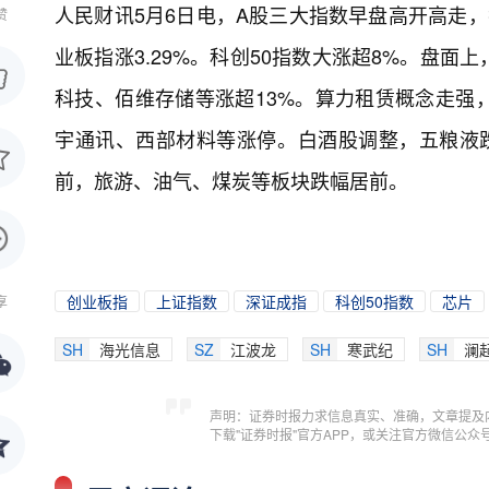
人民财讯5月6日电，
A股三大指数早盘高开高走，截
赞
业板指涨3.29%。科创50指数大涨超8%。盘
科技、佰维存储等涨超13%。算力租赁概念走强
宇通讯、西部材料等涨停。白酒股调整，五粮液跌
前，旅游、油气、煤炭等板块跌幅居前。
创业板指
上证指数
深证成指
科创50指数
芯片
享
SH
海光信息
SZ
江波龙
SH
寒武纪
SH
澜
声明：证券时报力求信息真实、准确，文章提及
下载"证券时报"官方APP，或关注官方微信公