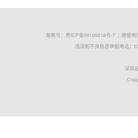
备案号：
粤ICP备09109218号-7
|
增值电信
违法和不良信息举报电话：0755
深圳
Copy