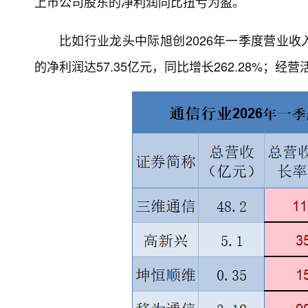
上市公司股东的净利润同比扭亏为盈。
比如行业龙头中际旭创2026年一季度营业收入达
的净利润达57.35亿元，同比增长262.28%；经营