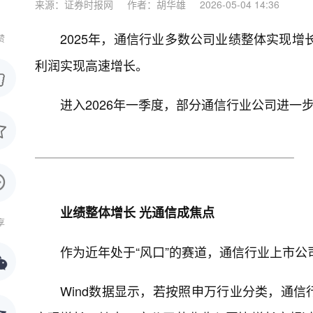
来源：证券时报网
作者：胡华雄
2026-05-04 14:36
2025年，通信行业多数公司业绩整体实现增
赞
利润实现高速增长。
进入2026年一季度，部分通信行业公司进一
业绩整体增长 光通信成焦点
享
作为近年处于“风口”的赛道，通信行业上市公司
Wind数据显示，若按照申万行业分类，通信行