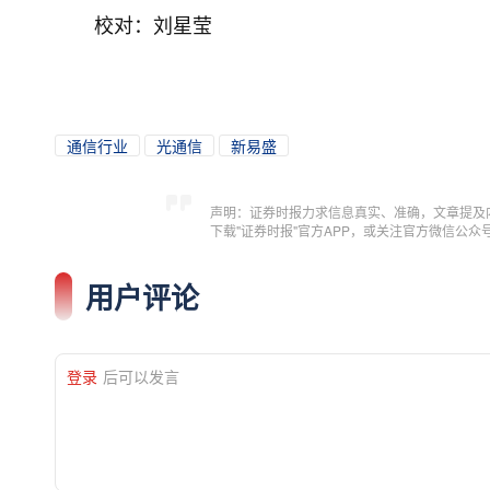
校对：刘星莹
通信行业
光通信
新易盛
声明：证券时报力求信息真实、准确，文章提及
下载"证券时报"官方APP，或关注官方微信公
用户评论
登录
后可以发言