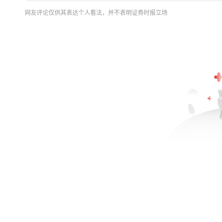
网友评论仅供其表达个人看法，并不表明证券时报立场