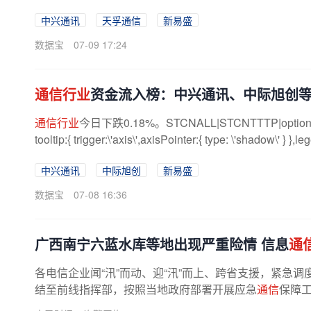
中兴通讯
天孚通信
新易盛
数据宝
07-09 17:24
通信行业
资金流入榜：中兴通讯、中际旭创
通信行业
今日下跌0.18%。STCNALL|STCNTTTP|option={ title:{
tooltip:{ trigger:\'axis\',axisPointer:{ type: \'shadow\' } },leg
中兴通讯
中际旭创
新易盛
数据宝
07-08 16:36
广西南宁六蓝水库等地出现严重险情 信息
通
各电信企业闻“汛”而动、迎“汛”而上、跨省支援，紧急调
结至前线指挥部，按照当地政府部署开展应急
通信
保障