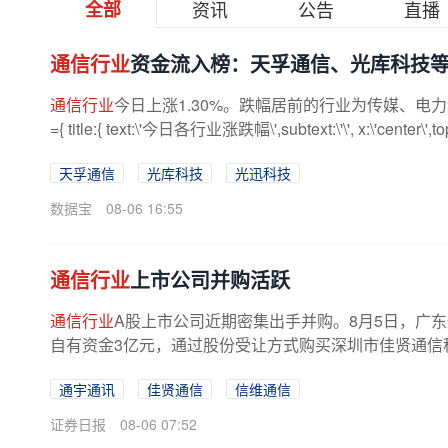
全部
资讯
公告
直播
通信行业
资金流入榜：天孚通信、光库科技
通信行业
今日上涨1.30%。跌幅居前的行业为传媒、电力设备，跌
={ title:{ text:\'今日各行业涨跌幅\',subtext:\'\', x:\'center\',top:\'t
天孚通信
光库科技
光迅科技
数据宝
08-06 16:55
通信行业
上市公司并购活跃
通信行业
A股上市公司近期密集出手并购。8月5日，广
自有资金3亿元，通过股份受让方式购买深圳市佳贤通信科技
通宇通讯
佳贤通信
信维通信
证券日报
08-06 07:52