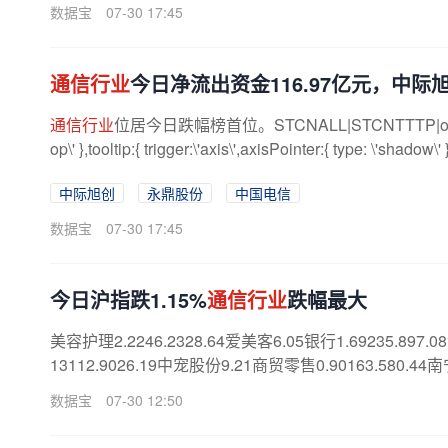
数据宝
07-30 17:45
通信行业
今日净流出资金116.97亿元，中际
通信行业
位居今日跌幅榜首位。STCNALL|STCNTTTP|option={ titl
op\' },tooltip:{ trigger:\'axis\',axisPointer:{ type: \'shadow\' }
中际旭创
永鼎股份
中国电信
数据宝
07-30 17:45
今日沪指跌1.15%
通信行业
跌幅最大
美容护理2.2246.2328.64爱美客6.05银行1.69235.897.
13112.9026.19中宠股份9.21商贸零售0.90163.580.44
数据宝
07-30 12:50