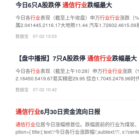
今日6只A股跌停
通信行业
跌幅最大
今日各
行业
表现（截至上午收盘）申万
行业行业
涨跌（
属2.041445.2116.17大地熊11.44 汽车1.72602.4615.
数据宝
07-02 13:03
【盘中播报】7只A股跌停
通信行业
跌幅最大
今日各
行业
表现（截至上午10:28）申万
行业行业
涨跌（
2.16450.5419.67易实精密29.95 综合1.7045.2478.96
数据宝
07-02 10:42
通信行业
6月30日资金流向日报
通信行业
位居今日涨幅榜首位。跌幅居前的行业为煤炭、石油石化
ption={ title:{ text:\'今日各行业涨跌幅\',subtext:\'\', x:\'center\',t