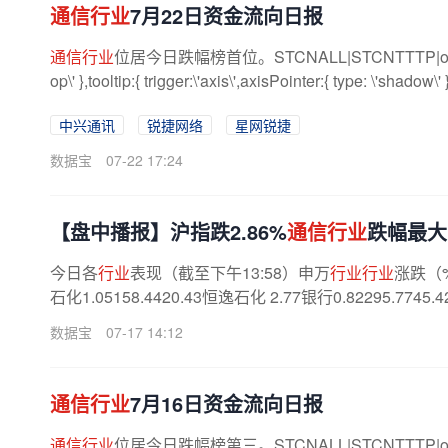
通信行业
7月22日资金流向日报
通信行业
位居今日跌幅榜首位。STCNALL|STCNTTTP|option={ titl
op\' },tooltip:{ trigger:\'axis\',axisPointer:{ type: \'shadow\' }
中兴通讯
锐捷网络
星网锐捷
数据宝
07-22 17:24
【盘中播报】沪指跌2.86%
通信行业
跌幅最大
今日各
行业
表现（截至下午13:58）申万
行业行业
涨跌（
石化1.05158.4420.43恒逸石化 2.77银行0.82295.7745.
数据宝
07-17 14:12
通信行业
7月16日资金流向日报
通信行业
位居今日跌幅榜第三。STCNALL|STCNTTTP|option={ titl