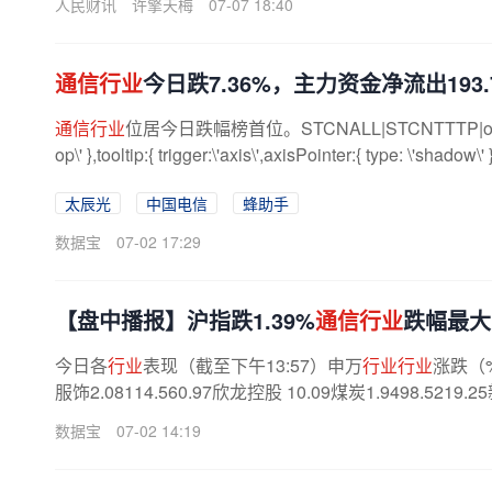
人民财讯
许擎天梅
07-07 18:40
通信行业
今日跌7.36%，主力资金净流出193.
通信行业
位居今日跌幅榜首位。STCNALL|STCNTTTP|option={ titl
op\' },tooltip:{ trigger:\'axis\',axisPointer:{ type: \'shadow\' }
太辰光
中国电信
蜂助手
数据宝
07-02 17:29
【盘中播报】沪指跌1.39%
通信行业
跌幅最大
今日各
行业
表现（截至下午13:57）申万
行业行业
涨跌（
服饰2.08114.560.97欣龙控股 10.09煤炭1.9498.5219.2
数据宝
07-02 14:19