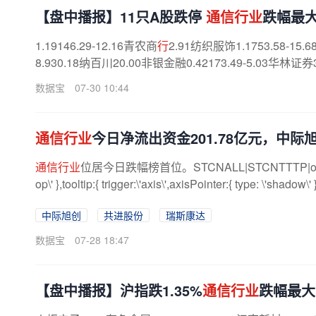
【盘中播报】11只A股跌停
通信行业
跌幅最
1.19146.29-12.16青农商
行
2.91纺织服饰1.1753.58-15
8.930.18纳百川20.00非银金融0.42173.49-5.03华林证券3.
数据宝
07-30 10:44
通信行业
今日净流出资金201.78亿元，中际
通信行业
位居今日跌幅榜首位。STCNALL|STCNTTTP|option={ titl
op\' },tooltip:{ trigger:\'axis\',axisPointer:{ type: \'shadow\' }
中际旭创
共进股份
瑞斯康达
数据宝
07-28 18:47
【盘中播报】沪指跌1.35%
通信行业
跌幅最大