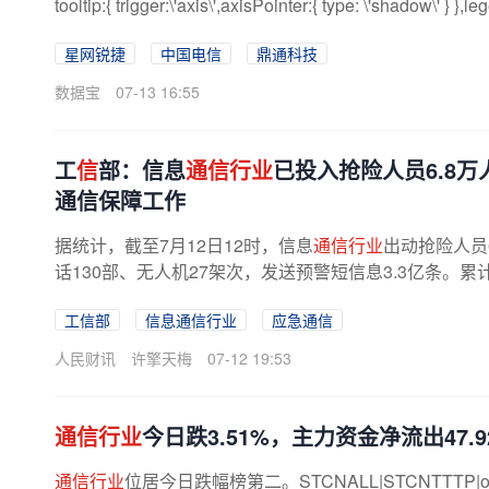
tooltip:{ trigger:\'axis\',axisPointer:{ type: \'shadow\' } },leg
星网锐捷
中国电信
鼎通科技
数据宝
07-13 16:55
工
信
部：信息
通信行业
已投入抢险人员6.8万
通信保障工作
据统计，截至7月12日12时，信息
通信行业
出动抢险人员
话130部、无人机27架次，发送预警短信息3.3亿条。累
工信部
信息通信行业
应急通信
人民财讯
许擎天梅
07-12 19:53
通信行业
今日跌3.51%，主力资金净流出47.
通信行业
位居今日跌幅榜第二。STCNALL|STCNTTTP|option={ titl