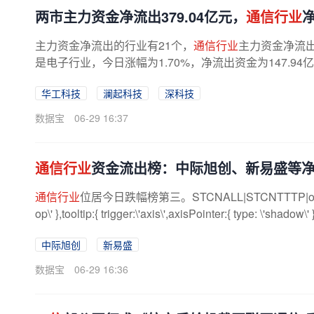
两市主力资金净流出379.04亿元，
通信行业
主力资金净流出的行业有21个，
通信行业
主力资金净流出
是电子行业，今日涨幅为1.70%，净流出资金为147.9
华工科技
澜起科技
深科技
数据宝
06-29 16:37
通信行业
资金流出榜：中际旭创、新易盛等
通信行业
位居今日跌幅榜第三。STCNALL|STCNTTTP|option={ titl
op\' },tooltip:{ trigger:\'axis\',axisPointer:{ type: \'shadow\' }
中际旭创
新易盛
数据宝
06-29 16:36