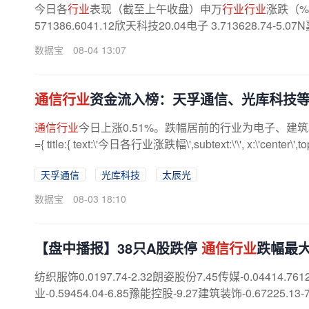
今日各
行业
表现（截至上午收盘）申万
行业行业
涨跌（
571386.6041.12欣天科技20.04电子 3.713628.74-5.07N
数据宝
08-04 13:07
通信行业
资金流入榜：天孚通信、光库科技
通信行业
今日上涨0.51%。跌幅居前的行业为电子、建筑材料，跌
={ title:{ text:\'今日各行业涨跌幅\',subtext:\'\', x:\'center\',top:\'t
天孚通信
光库科技
太辰光
数据宝
08-03 18:10
【盘中播报】38只A股跌停
通信行业
跌幅最
纺织服饰0.0197.74-2.32朗姿股份7.45传媒-0.04414.7612
业-0.59454.04-6.85豫能控股-9.27建筑装饰-0.67225.13-7