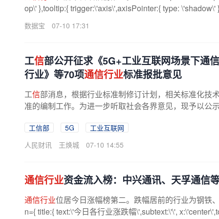
op\' },tooltip:{ trigger:\'axis\',axisPointer:{ type: \'shadow\' }
数据宝
07-10 17:31
工
信
部公开征求《5G+工业互联网场景下通
行业》等70项
通信行业
标准报批意见
工
信
部消息，根据行业标准制修订计划，相关标准化技术组织
准的编制工作。为进一步听取社会各界意见，现予以公示。公
工信部
5G
工业互联网
人民财讯
王焕城
07-10 14:55
通信行业
资金流入榜：中兴通讯、天孚通信
通信行业
位居今日涨幅榜第二。跌幅居前的行业为钢铁、煤炭，跌幅
n={ title:{ text:\'今日各行业涨跌幅\',subtext:\'\', x:\'center\',top:\'