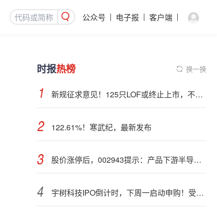
公众号
电子报
客户端
时报
热榜
换一换
新规征求意见！125只LOF或终止上市，不影响基金正常投资运作
122.61%！寒武纪，最新发布
股价涨停后，002943提示：产品下游半导体行业应用占比不超过5%
宇树科技IPO倒计时，下周一启动申购！受益股曝光