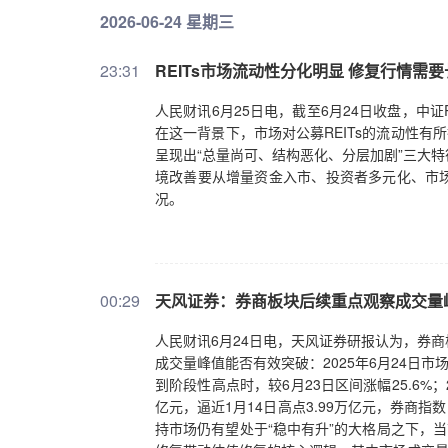
2026-06-24 星期三
23:31
REITs市场流动性分化明显 修复行情需
人民财讯6月25日电，截至6月24日收盘，中证R
在这一背景下，市场对公募REITs的流动性有
呈现出“总量尚可、结构恶化、分层加剧”三大
境改善要从增量资金入市、投资者多元化、市
况。
00:29
天风证券：券商板块后续重点观察成交量
人民财讯6月24日电，天风证券研报认为，券商板
成交量峰值能否有效突破：2025年6月24日市
到阶段性高点时，较6月23日区间涨幅25.6%；2
亿元，逼近1月14日高点3.99万亿元，券商
持市场仍有望处于“稳中有升”的大格局之下，