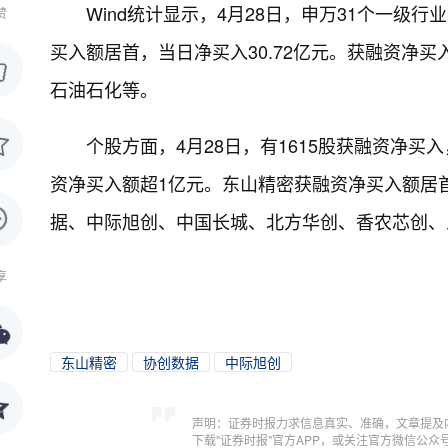
Wind统计显示，4月28日，申万31个一级
赞
买入额居首，当日净买入30.72亿元。获融资净
石油石化等。
个股方面，4月28日，有1615股获融资净买入
资净买入额超1亿元。东山精密获融资净买入额居首
据、中际旭创、中国长城、北方华创、香农芯创、
享
东山精密
协创数据
中际旭创
声明：证券时报力求信息真实、准确，文章提及
下载"证券时报"官方APP，或关注官方微信公