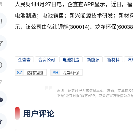
人民财讯4月27日电，
企查查APP显示，近日，
赞
电池制造；电池销售；新兴能源技术研发；新材
示，该公司由亿纬锂能(300014)、龙净环保(6003
企查查
合资公司
电池制造
新能源
新材料
汽
SZ
亿纬锂能
SH
龙净环保
享
声明：证券时报力求信息真实、准确，文章提及
下载"证券时报"官方APP，或关注官方微信公
用户评论