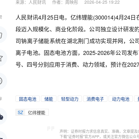
来源：人民财讯
作者：周映彤
2026-04-25 19:22
人民财讯4月25日电，
亿纬锂能(300014)4
赞
段迈入规模化、商业化阶段。公司独立设计研发的N
司钠离子储能系统在湖北荆门成功实现并网，公司
离子电池。固态电池方面，2025-2026年公司
号、四号分别应用于消费、动力领域，预计在2027
固态电池
储能
轻型动力
消费电子
动力电池
享
SZ
亿纬锂能
声明：证券时报力求信息真实、准确，文章提及
下载"证券时报"官方APP，或关注官方微信公