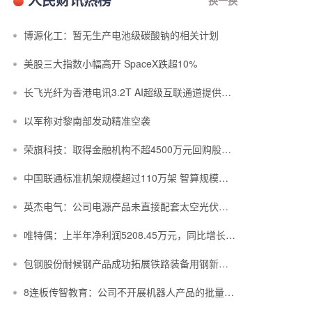
博源化工：暂无生产电池级碳酸钠的相关计划
美股三大指数小幅高开 SpaceX跌超10%
长飞光纤为香港电讯3.2T AI超级互联通道提供空芯光纤光缆
以军称对黎南部发动精准空袭
荣旗科技：取得金融机构不超4500万元回购股份专项融资支持
中国联通标准机架规模超过110万架 智算规模达到45EFLOPS
英杰电气：公司电源产品未直接配套太空光伏项目
唯特偶：上半年净利润5208.45万元，同比增长23.47%
包钢股份耐候钢产品成功拓展铁路装备用钢新赛道
8连板传智教育：公司不开展机器人产品的批量研发及生产业务