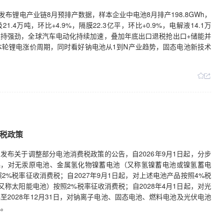
布锂电产业链8月预排产数据，样本企业中电池8月排产198.8GWh，
21.4万吨，环比+4.9%，隔膜22.3亿平，环比+0.9%，电解液14.1万
求维持强劲，全球汽车电动化持续加速，叠加年底出口退税抢出口+储能并
轮锂电涨价周期，同时看好钠电池从1到N产业趋势，固态电池新技术
税政策
发布关于调整部分电池消费税政策的公告，自2026年9月1日起，分步
日起，对无汞原电池、金属氢化物镍蓄电池（又称氢镍蓄电池或镍氢蓄电
%税率征收消费税；自2027年9月1日起，对上述电池产品按照4%税
又称太阳能电池）按照2%税率征收消费税；自2028年4月1日起，对光
起至2028年12月31日，对钠离子电池、固态电池、燃料电池及光伏电池
税。