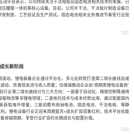
13日在互动平台表示，公司持续关注干法电极及固态电池相关技术的发展，已
辊压覆膜一体机等核心设备。目前，公司半干法、干法极片制造设备已
研发制造、工艺验证及生产测试。固态电池相关业务推进节奏受行业技
成长新阶段
期波动，锂电装备企业通过平台化、多元化转型打造第二增长曲线且成
波动，改善现金流与收入质量；估值端推动企业由“周期类锂电设备商”
目前行业第二增长曲线分为三大方向：一是基于自动化、精密控制等通用
智能物流等非锂电领域；二是依托技术与成本优势出海，通过配套国内
系获取海外增量；三是前瞻布局钠电池、固态电池、干法电极、等静
利。锂电设备行业正迎来周期复苏+成长扩容双重红利，技术平台化能
具备穿越周期、享受行业扩容的长期成长与配置价值。