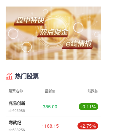
热门股票
股票名称
最新价
涨跌幅
兆易创新
385.00
-0.11%
sh603986
寒武纪
1168.15
+2.75%
sh688256