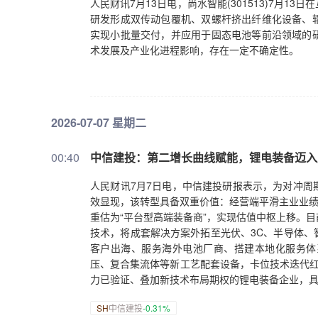
人民财讯7月13日电，尚水智能(301513)7月
研发形成双传动包覆机、双螺杆挤出纤维化设备、
实现小批量交付，并应用于固态电池等前沿领域的
术发展及产业化进程影响，存在一定不确定性。
2026-07-07 星期二
00:40
中信建投：第二增长曲线赋能，锂电装备迈入
人民财讯7月7日电，中信建投研报表示，为对冲周
效显现，该转型具备双重价值：经营端平滑主业业绩
重估为“平台型高端装备商”，实现估值中枢上移。
技术，将成套解决方案外拓至光伏、3C、半导体、
客户出海、服务海外电池厂商、搭建本地化服务体
压、复合集流体等新工艺配套设备，卡位技术迭代红
力已验证、叠加新技术布局期权的锂电装备企业，
SH
中信建投
-0.31%