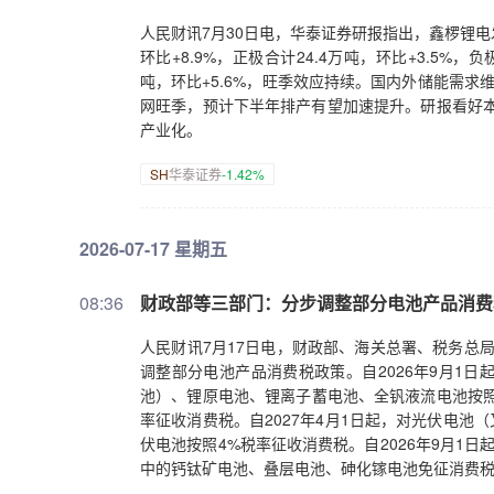
人民财讯7月30日电，华泰证券研报指出，鑫椤锂电发
环比+8.9%，正极合计24.4万吨，环比+3.5%，负极
吨，环比+5.6%，旺季效应持续。国内外储能需
网旺季，预计下半年排产有望加速提升。研报看好本
产业化。
SH
华泰证券
-1.42%
2026-07-17 星期五
08:36
财政部等三部门：分步调整部分电池产品消费
人民财讯7月17日电，财政部、海关总署、税务总局
调整部分电池产品消费税政策。自2026年9月1
池）、锂原电池、锂离子蓄电池、全钒液流电池按照2
率征收消费税。自2027年4月1日起，对光伏电池（
伏电池按照4%税率征收消费税。自2026年9月1日
中的钙钛矿电池、叠层电池、砷化镓电池免征消费