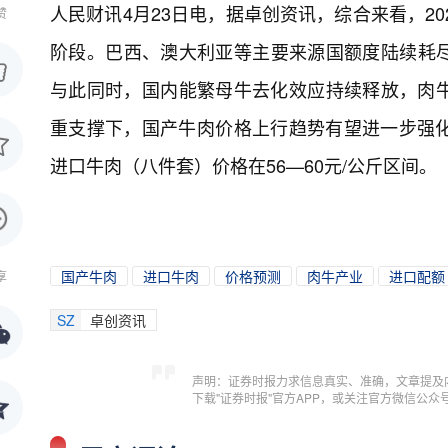
人民财讯4月23日电，
据卓创资讯，综合来看，20
赞
阶段。巴西、澳大利亚等主要来源国额度陆续耗尽
与此同时，国内能繁母牛去化效应持续释放，肉
重支撑下，国产牛肉价格上行趋势有望进一步强化。
进口牛肉（八件套）价格在56—60元/公斤区间。
国产牛肉
进口牛肉
价格预测
肉牛产业
进口配额
享
SZ
卓创资讯
声明：证券时报力求信息真实、准确，文章提及
下载"证券时报"官方APP，或关注官方微信公