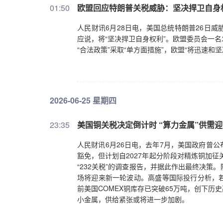
01:50
欧盟回应特朗普关税威胁：坚决捍卫自身
人民财讯6月28日电，美国总统特朗普26日
应说，将“坚决捍卫自身权利”。欧盟委员会一
“合法政策”采取“单方面措施”，欧盟“将迅速
2026-06-25 星期四
23:35
美国铜关税决定倒计时 “算力金属”供需
人民财讯6月26日电，去年7月，美国政府曾
豁免，但计划自2027年起分阶段对精炼铜加征
“232关税”的调查报告，并据此作出最终决策。
场将迎来新一轮波动。高盛等国际投行分析，
前美国COMEX铜库存已突破65万吨，创下历
小金属，供给紧张或将进一步加剧。