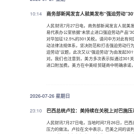
10:14
商务部新闻发言人就美发布“强迫劳动”3
人民财讯7月27日电，商务部新闻发言人就美发
易代表办公室依据“未禁止进口强迫劳动产品”3
对华加征12.5%的301关税。请问中方对此
动法律法规体系，坚决防范和打击强迫劳动行为
迫劳动”议题，此次又以“强迫劳动”为由发起3
对。我们也注意到，美方多次表示拟通过301关
进口附加费。美方在中美经贸磋商中明确承诺，
加征关税为12.5%，中方对美第一轮所谓芬
方后续举措，并保留采取一切必要措施的权利
尊重、平等互利的基础上，继续与美方对话协
共识，不断压缩问题清单，拉长合作清单，为
2026-07-26 星期日
23:10
巴西总统卢拉：美持续在关税上对巴施压
人民财讯7月27日电，当地时间7月26日，
压力的做法。卢拉在文中表示，巴美之间的谈判