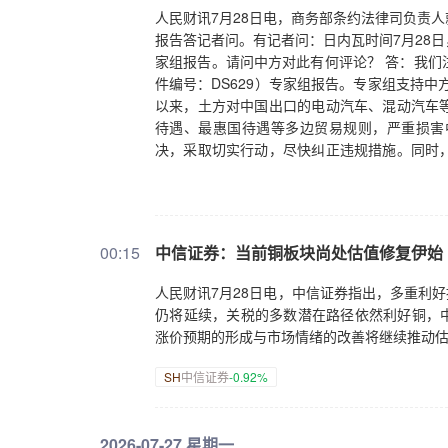
人民财讯7月28日电，商务部条约法律司负责
报告答记者问。有记者问：日内瓦时间7月28
家组报告。请问中方对此有何评论？ 答：我们
件编号：DS629）专家组报告。专家组支持中
以来，土方对中国出口的电动汽车、混动汽车
待遇、最惠国待遇等多边贸易规则，严重损害
决，采取切实行动，尽快纠正违规措施。同时
心的多边贸易体制。中方愿在符合多边贸易规
平，实现共同发展。
00:15
中信证券：当前铜板块尚处估值修复伊始
人民财讯7月28日电，中信证券指出，多重利好
仍将延续，关税的多数潜在路径依然利好铜，中
涨价预期的形成与市场情绪的改善将继续推动
SH
中信证券
-0.92%
2026-07-27 星期一