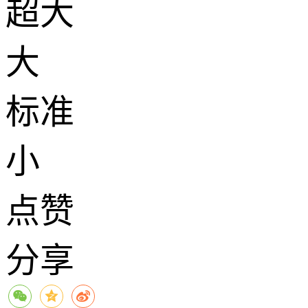
超大
大
标准
小
点赞
分享