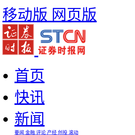
移动版
网页版
首页
快讯
新闻
要闻
金融
评论
产经
创投
滚动