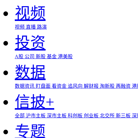
视频
视频
直播
路演
投资
A股
公司
新股
基金
港美股
数据
数据资讯
盯盘面
看资金
追风向
解财报
淘新股
再融资
港
信披+
全部
沪市主板
深市主板
科创板
创业板
北交所
新三板
深
专题