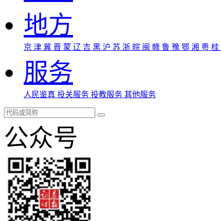
地方
京
津
冀
晋
蒙
辽
吉
黑
沪
苏
浙
皖
闽
赣
鲁
豫
鄂
湘
粤
桂
服务
人民鉴真
投关服务
投教服务
其他服务
公众号