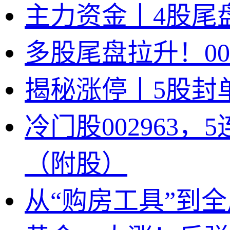
主力资金丨4股尾
多股尾盘拉升！00
揭秘涨停丨5股封
冷门股002963
（附股）
从“购房工具”到