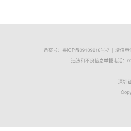
备案号：
粤ICP备09109218号-7
|
增值电信
违法和不良信息举报电话：0755
深圳
Copy