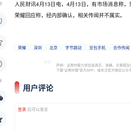
人民财讯4月13日电，
4月13日，有市场消息称
赞
荣耀回应称，经内部确认，相关传闻并不属实。
荣耀
深圳
北京
字节跳动
豆包手机
合作传闻
声明：证券时报力求信息真实、准确，文章提及
下载"证券时报"官方APP，或关注官方微信公
享
用户评论
登录
后可以发言