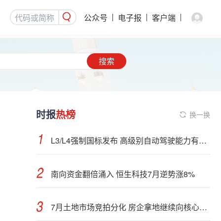
公众号
电子报
客户端
搜索
时报
热榜
换一换
L3/L4强制国标发布 高级别自动驾驶能力有望看齐“老司机”
南向资金翻倍涌入 恒生科技7月逆势涨8%
7月土地市场竞拍分化 房企拿地继续向核心城市聚集