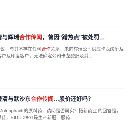
清与辉瑞
合作传闻
，曾因“蹭热点”被处罚…
协议，与其不存在任何
合作
关系，未向辉瑞公司供应卡龙酸酐及
户及印度客户，无法确定公司卡龙酸酐及其...
澄清与默沙东
合作传闻
…股价还好吗？
nupiravir的原料药，请问是否属实？拓新药业 的回答是，
，EIDD-2801是生产新冠口服药...