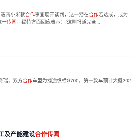
制造商小米就
合作
事宜展开谈判，这一潜在
合作
若达成，或为
这一
传闻
，福特方面回应表示：“这则报道完全...
奇瑞，双方
合作
车型为捷途纵横G700，第一款车预计大概202
工及产能建设
合作传闻