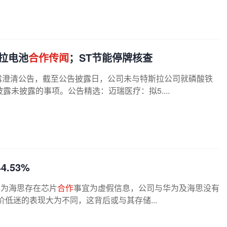
拉电池
合作传闻
；ST节能停牌核查
间披露澄清公告，截至公告披露日，公司未与特斯拉公司就磷酸铁
未披露的事项。公告精选：迈瑞医疗：拟5....
.53%
华为海思存在芯片
合作
事宜为虚假信息，公司与华为及海思没有
低迷的表现大为不同，这背后或与其存储...