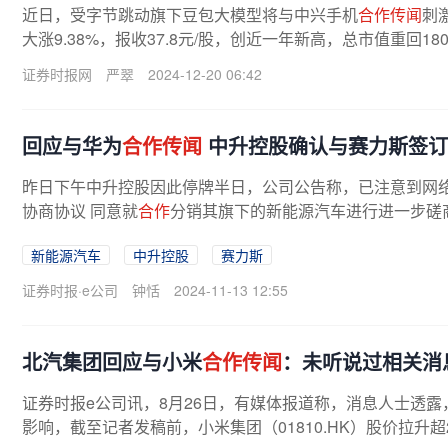
近日，受字节跳动旗下豆包大模型将与中兴手机
合作传闻
刺
大涨9.38%，报收37.8元/股，创近一年新高，总市值重回18
证券时报网
严翠
2024-12-20 06:42
回应与华为
合作传闻
中升控股确认与赛力斯签订
昨日下午中升控股因此停牌半日，公司公告称，已注意到网
协商协议 同意就
合作
分销其旗下的新能源汽车进行进一步磋
以外，并不知悉有关导致股份的...
新能源汽车
中升控股
赛力斯
证券时报·e公司
钟恬
2024-11-13 12:55
北汽集团回应与小米
合作传闻
：未听说过相关消
证券时报e公司讯，8月26日，有媒体报道称，消息人士透
影响，截至记者发稿前，小米集团（01810.HK）股价拉升超2.8