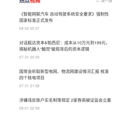
热点
视频
换一换
《智能网联汽车 自动驾驶系统安全要求》强制性
国家标准正式发布
08-04 20:37
对话毅达资本&帕西尼：成本从10万元到199元，
揭秘机器人“触觉”破局背后的资本逻辑
07-31 20:35
国常会听取新型电网、物流网建设情况汇报 核准
四个核电项目
07-31 21:58
涉嫌违反账户实名制等规定 2家券商被证监会立案
08-01 22:59