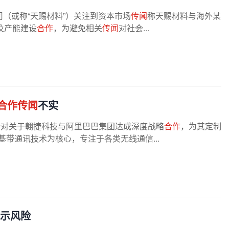
（或称“天赐材料”）关注到资本市场
传闻
称天赐材料与海外某
及产能建设
合作
，为避免相关
传闻
对社会...
合作传闻
不实
称，针对关于翱捷科技与阿里巴巴集团达成深度战略
合作
，为其定制
带通讯技术为核心，专注于各类无线通信...
提示风险