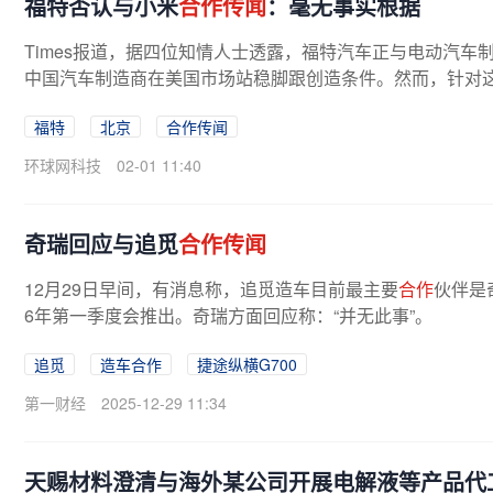
福特否认与小米
合作传闻
：毫无事实根据
Times报道，据四位知情人士透露，福特汽车正与电动汽车
中国汽车制造商在美国市场站稳脚跟创造条件。然而，针对
福特
北京
合作传闻
环球网科技
02-01 11:40
奇瑞回应与追觅
合作传闻
12月29日早间，有消息称，追觅造车目前最主要
合作
伙伴是
6年第一季度会推出。奇瑞方面回应称：“并无此事”。
追觅
造车合作
捷途纵横G700
第一财经
2025-12-29 11:34
天赐材料澄清与海外某公司开展电解液等产品代