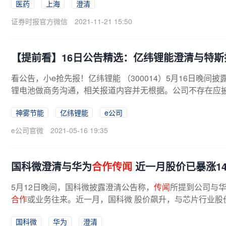
医药
上海
澄清
证券时报官方微信
2021-11-21 15:50
【提前看】16日公告精选：亿纬锂能澄清与特斯
看公告，小e抢先报！亿纬锂能 （300014）5月16日晚
锂电池做商务沟通，相关报道内容并无根据。公司不存在应披露
神雾节能
亿纬锂能
e公司
e公司官微
2021-05-16 19:35
国科微澄清与华为
合作传闻
近一月股价已暴涨144
5月12日晚间，国科微披露澄清公告称，
传闻
所提到公司与
合作
或业务往来。近一月，国科微 股价飙升，与芯片行业股价
国科微
华为
澄清