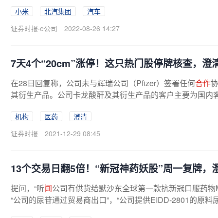
小米
北汽集团
汽车
证券时报·e公司
2022-08-26 14:27
7天4个“20cm”涨停！这只热门股停牌核查，澄
在28日回复称，公司未与辉瑞公司（Pfizer）签署任何
合作
其衍生产品。公司卡龙酸酐及其衍生产品的客户主要为国内客
机构
医药
澄清
证券时报
2021-12-29 08:45
13个交易日翻5倍！“新冠神药妖股”周一复牌，
提问，“听
闻
公司有供货给默沙东全球第一款抗新冠口服药物Mol
“公司的尿苷通过贸易商出口”，“公司提供EIDD-2801的原料尿苷