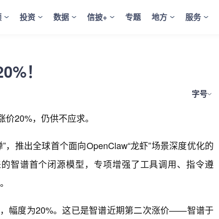
频
投资
数据
信披+
专题
地方
服务
20%！
字号
涨价20%，仍供不应求。
”，推出全球首个面向OpenClaw“龙虾”场景深度优化的
5年以来的智谱首个闭源模型，专项增强了工具调用、指令遵
力。
PI价格，幅度为20%。这已是智谱近期第二次涨价——智谱于