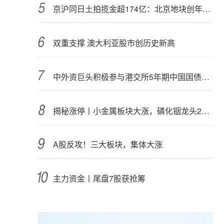
京沪同日土拍揽金超174亿：北京地块创年内纪录，上海最高溢价28.45%
双重支撑 澳大利亚股市创历史新高
中外资巨头积极参与港交所5年期中国国债期货交易
揭秘涨停丨小金属板块大涨，磷化铟龙头2连板
A股反攻！三大板块，集体大涨
主力资金丨尾盘7股获抢筹