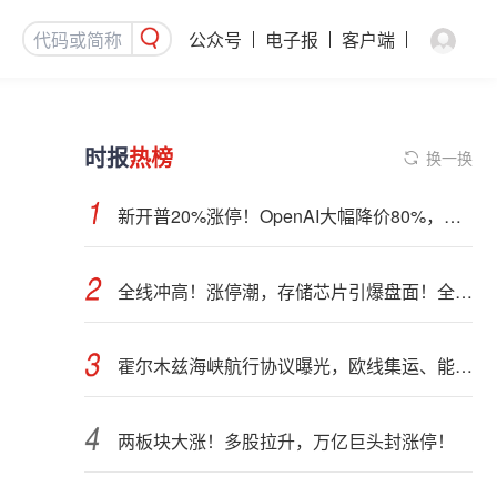
公众号
电子报
客户端
时报
热榜
换一换
新开普20%涨停！OpenAI大幅降价80%，四大利好齐聚：AI应用集体爆发
全线冲高！涨停潮，存储芯片引爆盘面！全球AI算力部署提速
霍尔木兹海峡航行协议曝光，欧线集运、能化品种期货大跌
两板块大涨！多股拉升，万亿巨头封涨停！