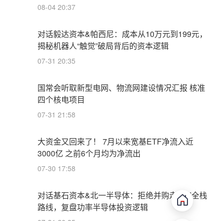
08-04 20:37
对话毅达资本&帕西尼：成本从10万元到199元，
揭秘机器人“触觉”破局背后的资本逻辑
07-31 20:35
国常会听取新型电网、物流网建设情况汇报 核准
四个核电项目
07-31 21:58
大资金又回来了！ 7月以来宽基ETF净流入近
3000亿 之前6个月均为净流出
07-30 17:58
对话基石资本&北一半导体：拒绝并购走IDM全栈
路线，复盘功率半导体投资逻辑