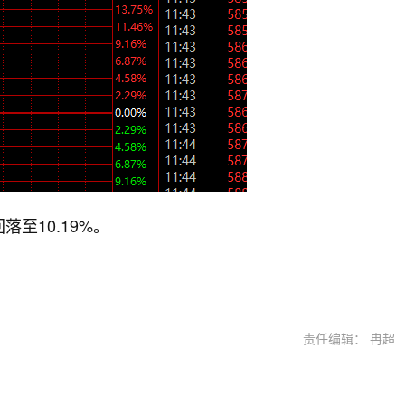
至10.19%。
责任编辑： 冉超