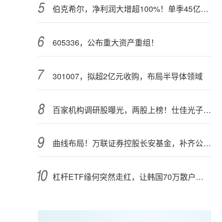
伯克希尔，净利润大增超100%！单季45亿美元回购
605336，公布重大资产重组！
301007，拟超2亿元收购，布局半导体领域
百家机构调研股曝光，两股上榜！仕佳光子半年报业绩高增长
曲线布局！万联证券控股长安基金，补齐公募业务关键拼图
杠杆ETF缘何突然走红，让韩国70万散户深陷泥潭？