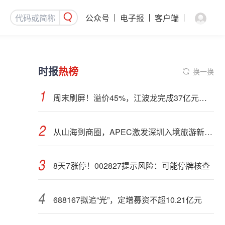
公众号
电子报
客户端
时报
热榜
换一换
周末刷屏！溢价45%，江波龙完成37亿元定增事项
从山海到商圈，APEC激发深圳入境旅游新活力
8天7涨停！002827提示风险：可能停牌核查
688167拟追“光”，定增募资不超10.21亿元