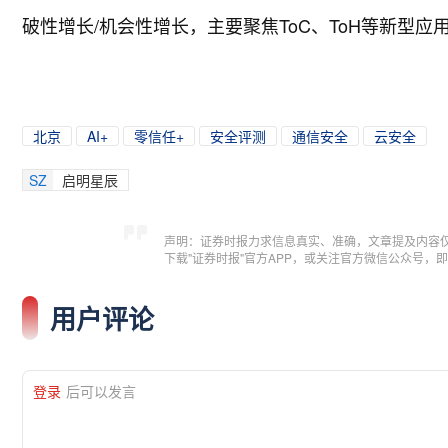
破性增长/机会性增长，主要聚焦ToC、ToH等新型
北京
AI+
零信任+
安全评测
通信安全
云安全
SZ
启明星辰
声明：证券时报力求信息真实、准确，文章提及内容
下载"证券时报"官方APP，或关注官方微信公众号
用户评论
登录
后可以发言