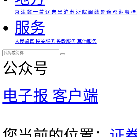
京
津
冀
晋
蒙
辽
吉
黑
沪
苏
浙
皖
闽
赣
鲁
豫
鄂
湘
粤
桂
服务
人民鉴真
投关服务
投教服务
其他服务
公众号
电子报
客户端
您当前的位置：
证