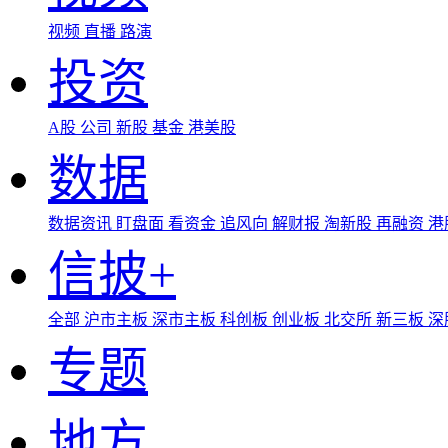
视频
直播
路演
投资
A股
公司
新股
基金
港美股
数据
数据资讯
盯盘面
看资金
追风向
解财报
淘新股
再融资
港
信披+
全部
沪市主板
深市主板
科创板
创业板
北交所
新三板
深
专题
地方