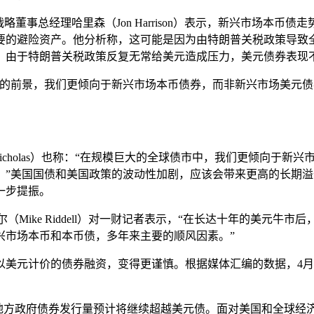
兴市场宏观战略董事总经理哈里森（Jon Harrison）表示，新兴
要的避险资产。他分析称，这可能是因为由特朗普关税政策导致
，由于特朗普关税政策反复无常给美元造成压力，美元债券表现
的前景，我们更倾向于新兴市场本币债券，而非新兴市场美元债
 McNNicholas）也称：“在规模巨大的全球债市中，我们更倾
：”美国国债和美国政策的波动性加剧，应该会带来更高的长期
一步提振。
资组合经理里德尔（Mike Riddell）对一财记者表示，“在长达十
兴市场本币和本币债，多年来主要的顺风因素。”
以美元计价的债券融资，变得更谨慎。根据媒体汇编的数据，4
：新兴市场地方政府债券发行量预计将继续超越美元债。面对美国和全