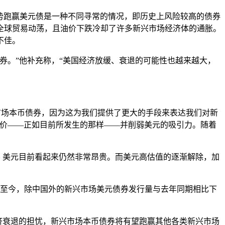
市场本币债走势跑赢美元债是一种不同寻常的情况，即历史上风险较高的债券
全球贸易动荡，且油价下跌冷却了许多新兴市场经济体的通胀。
不佳。
券。”他补充称，“美国经济放缓、衰退的可能性也越来越大，
向于新兴市场本币债券，因为这为我们提供了更大的手段来表达我们对新
溢价——正如目前所发生的那样——并削弱美元的吸引力。随着
年的美元牛市后，美元目前看起来仍然非常昂贵。而美元高估值的逐渐解除，加
月至今，除中国外的新兴市场美元债券发行量与去年同期相比下
球经济衰退的担忧，新兴市场本币债券将有望跑赢其他各类新兴市场