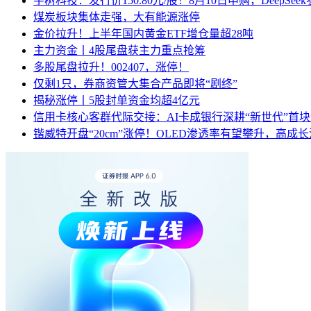
宇树科技：发行价150.80元/股！8月10日申购，DeepSe
煤炭板块集体走强，大有能源涨停
金价拉升！上半年国内黄金ETF增仓量超28吨
主力资金丨4股尾盘获主力重点抢筹
多股尾盘拉升！002407，涨停！
仅剩1只，券商资管大集合产品即将“剧终”
揭秘涨停丨5股封单资金均超4亿元
信用卡核心客群代际交接：AI卡成银行深耕“新世代”首
锴威特开盘“20cm”涨停！OLED渗透率有望攀升，高成