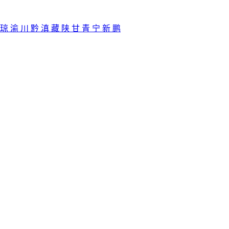
琼
渝
川
黔
滇
藏
陕
甘
青
宁
新
鹏