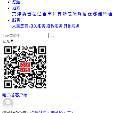
专题
地方
京
津
冀
晋
蒙
辽
吉
黑
沪
苏
浙
皖
闽
赣
鲁
豫
鄂
湘
粤
桂
服务
人民鉴真
投关服务
投教服务
其他服务
公众号
电子报
客户端