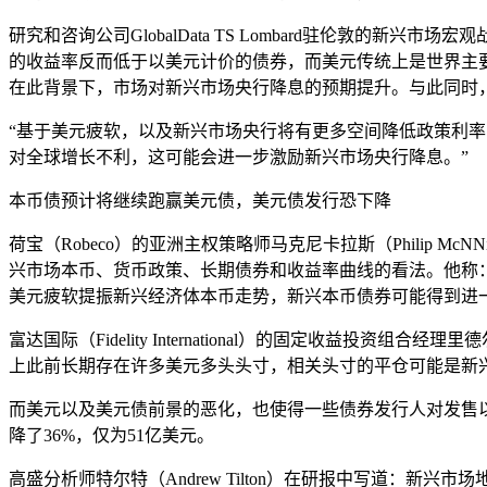
研究和咨询公司GlobalData TS Lombard驻伦敦的新
的收益率反而低于以美元计价的债券，而美元传统上是世界主
在此背景下，市场对新兴市场央行降息的预期提升。与此同时
“基于美元疲软，以及新兴市场央行将有更多空间降低政策利率
对全球增长不利，这可能会进一步激励新兴市场央行降息。”
本币债预计将继续跑赢美元债，美元债发行恐下降
荷宝（Robeco）的亚洲主权策略师马克尼卡拉斯（Philip
兴市场本币、货币政策、长期债券和收益率曲线的看法。他称
美元疲软提振新兴经济体本币走势，新兴本币债券可能得到进
富达国际（Fidelity International）的固定收益投
上此前长期存在许多美元多头头寸，相关头寸的平仓可能是新
而美元以及美元债前景的恶化，也使得一些债券发行人对发售
降了36%，仅为51亿美元。
高盛分析师特尔特（Andrew Tilton）在研报中写道