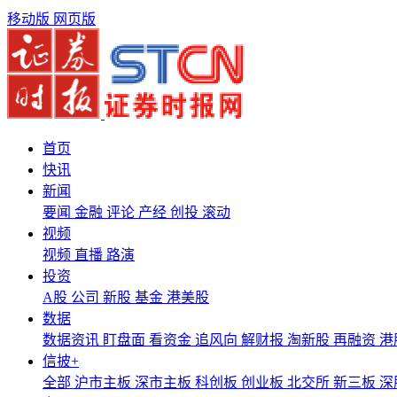
移动版
网页版
首页
快讯
新闻
要闻
金融
评论
产经
创投
滚动
视频
视频
直播
路演
投资
A股
公司
新股
基金
港美股
数据
数据资讯
盯盘面
看资金
追风向
解财报
淘新股
再融资
港
信披+
全部
沪市主板
深市主板
科创板
创业板
北交所
新三板
深