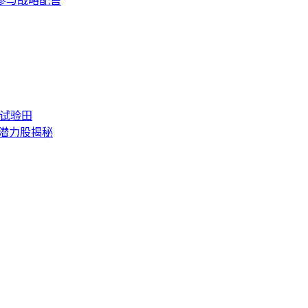
ek参与战略配售
块试验田
长潜力股揭秘