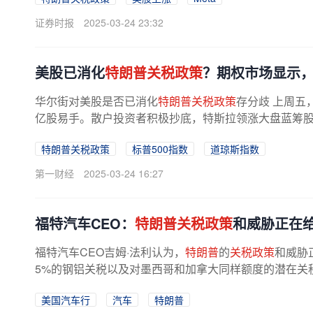
证券时报
2025-03-24 23:32
美股已消化
特朗普关税政策
？期权市场显示
华尔街对美股是否已消化
特朗普关税政策
存分歧 上周五
亿股易手。散户投资者积极抄底，特斯拉领涨大盘蓝筹
后，目前，华尔街投行分析师们对于美...
特朗普关税政策
标普500指数
道琼斯指数
第一财经
2025-03-24 16:27
福特汽车CEO：
特朗普关税政策
和威胁正在给
福特汽车CEO吉姆·法利认为，
特朗普
的
关税政策
和威胁
5%的钢铝关税以及对墨西哥和加拿大同样额度的潜在关
的大部分钢铝来自国内，但部分...
美国汽车行
汽车
特朗普