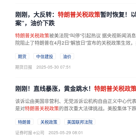
刚刚，大反转：
特朗普关税政策
暂时恢复！以
案”，油价下跌
特朗普关税政策
被美法院“叫停”引起热议 据央视新闻消
院阻止了特朗普在4月2日“解放日”宣布的关税政策生效
进口的国家征收全面关税。该...
期货
中信建投
油价
期货日报
2025-05-30 07:51
刚刚！直线暴涨，黄金跳水！
特朗普关税政
该诉讼由美国非营利、无党派诉讼机构自由正义中心代
是对
特朗普关税政策
的首次重大法律挑战。美股集体下跌
0.58%报42098.7点，标
普
500指数跌...
特朗普
关税政策
美国联邦法院
证券时报·e公司
2025-05-29 08:01