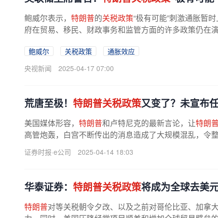
鲍威尔表示，
特朗普
的
关税政策
“极有可能”刺激通胀暂
府在贸易、移民、财政事务和监管方面的许多政策仍在演变
鲍威尔
关税政策
通胀效应
央视新闻
2025-04-17 07:00
荒唐至极！
特朗普关税政策
又变了？未宣布
美国媒体形容，
特朗普
和卢特尼克的最新言论，让
特朗
高管炮轰，白宫不断传出的消息造成了大规模混乱，令
供应链、库存和需求的公司带来了...
证券时报·e公司
2025-04-14 18:03
华泰证券：
特朗普关税政策
将成为全球去美
特朗普
对等关税朝令夕改、以及之前对哥伦比亚、加拿