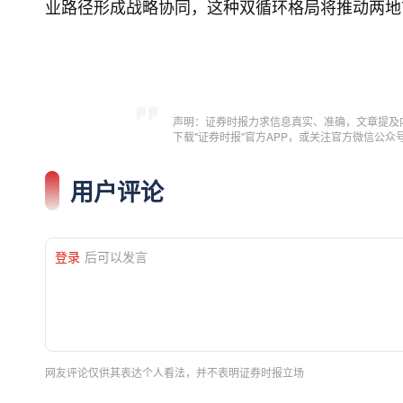
业路径形成战略协同，这种双循环格局将推动两地
声明：证券时报力求信息真实、准确，文章提及
下载"证券时报"官方APP，或关注官方微信公
用户评论
登录
后可以发言
网友评论仅供其表达个人看法，并不表明证券时报立场