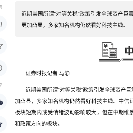
赞
近期美国所谓“对等关税”政策引发全球资产巨
更加凸显，多家知名机构仍然看好科技主线。
证券时报记者 马静
享
近期美国所谓“对等关税”政策引发全球资产
加凸显，多家知名机构仍然看好科技主线。中信
板块短期内或受情绪波动影响较大，但在中期维
和政策方向的板块。