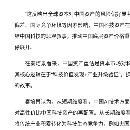
“这反映出全球资本对中国资产的风险偏好显
偏差、国际竞争环境等因素影响，中国科技资产在资
结中国科技的悲观叙事，推动中国底层资产价格重
徐展开。
在秦培景看来，中国资产重估是资本市场对
其核心逻辑在于“科技价值发现+产业升级验证”。
的故事。
秦培景认为，从短期维度看，中国AI技术方面
对高性价比中国科技资产的再配置。从长期维度看
将传统产业积累转化为科技生态竞争力，例如央国