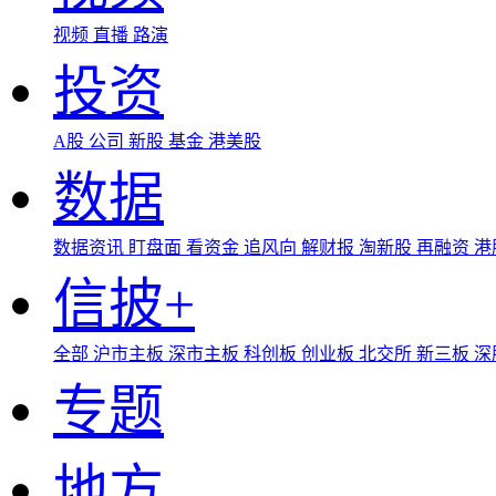
视频
直播
路演
投资
A股
公司
新股
基金
港美股
数据
数据资讯
盯盘面
看资金
追风向
解财报
淘新股
再融资
港
信披+
全部
沪市主板
深市主板
科创板
创业板
北交所
新三板
深
专题
地方