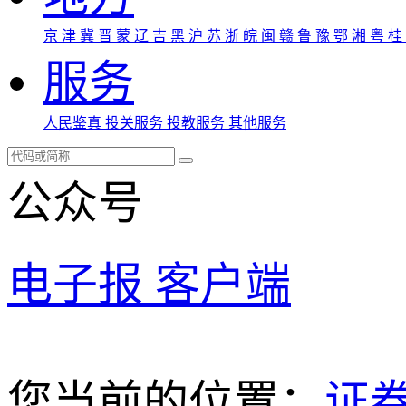
京
津
冀
晋
蒙
辽
吉
黑
沪
苏
浙
皖
闽
赣
鲁
豫
鄂
湘
粤
桂
服务
人民鉴真
投关服务
投教服务
其他服务
公众号
电子报
客户端
您当前的位置：
证