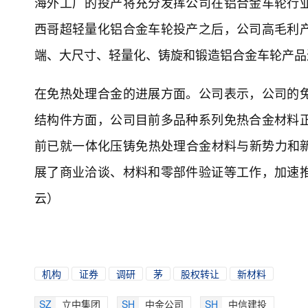
海外工厂的投产将充分发挥公司在铝合金车轮行
西哥超轻量化铝合金车轮投产之后，公司高毛利
端、大尺寸、轻量化、铸旋和锻造铝合金车轮产品进
在免热处理合金的进展方面。公司表示，公司的
结构件方面，公司目前多品种系列免热合金材料
前已就一体化压铸免热处理合金材料与新势力和新能
展了商业洽谈、材料和零部件验证等工作，加速
云）
机构
证券
调研
茅
股权转让
新材料
SZ
立中集团
SH
中金公司
SH
中信建投