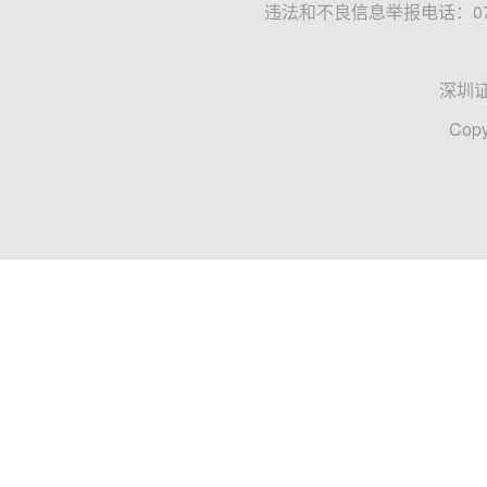
违法和不良信息举报电话：0755
深圳
Copy