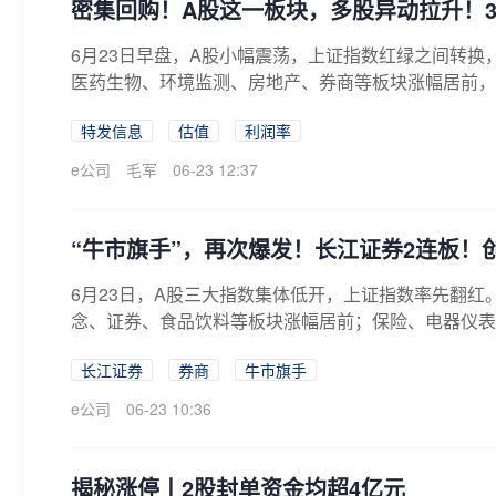
密集回购！A股这一板块，多股异动拉升！301
6月23日早盘，A股小幅震荡，上证指数红绿之间转
医药生物、环境监测、房地产、券商等板块涨幅居前，有
特发信息
估值
利润率
e公司
毛军
06-23 12:37
“牛市旗手”，再次爆发！长江证券2连板！
6月23日，A股三大指数集体低开，上证指数率先翻
念、证券、食品饮料等板块涨幅居前；保险、电器仪表
港...
长江证券
券商
牛市旗手
e公司
06-23 10:36
揭秘涨停丨2股封单资金均超4亿元