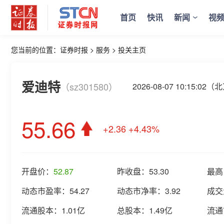
首页
快讯
新闻
视
您当前的位置：
证券时报
>
服务
>
投关主页
爱迪特
（sz301580）
2026-08-07 10:15:0
55.66
+2.36
+4.43%
开盘价：
52.87
昨收盘：
53.30
最高
动态市盈率：
54.27
动态市净率：
3.92
成交
流通股本：
1.01亿
总股本：
1.49亿
流通