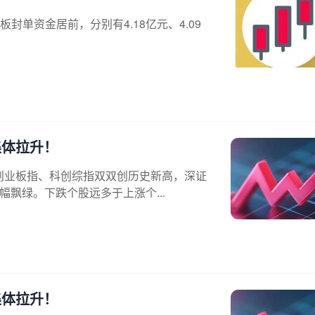
单资金居前，分别有4.18亿元、4.09
集体拉升！
，创业板指、科创综指双双创历史新高，深证
幅飘绿。下跌个股远多于上涨个...
集体拉升！