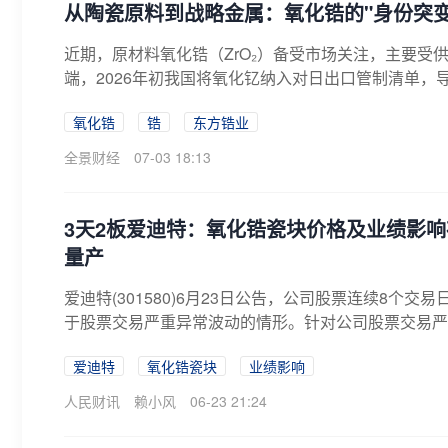
从陶瓷原料到战略金属：氧化锆的"身份突
近期，原材料氧化锆（ZrO₂）备受市场关注，主要受
端，2026年初我国将氧化钇纳入对日出口管制清单，导
氧化锆
锆
东方锆业
全景财经
07-03 18:13
3天2板爱迪特：氧化锆瓷块价格及业绩影响
量产
爱迪特(301580)6月23日公告，公司股票连续8个交易
于股票交易严重异常波动的情形。针对公司股票交易严重
爱迪特
氧化锆瓷块
业绩影响
人民财讯
赖小风
06-23 21:24