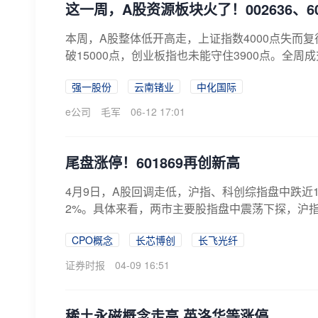
这一周，A股资源板块火了！002636、6
本周，A股整体低开高走，上证指数4000点失而复
破15000点，创业板指也未能守住3900点。全周成交1
强一股份
云南锗业
中化国际
e公司
毛军
06-12 17:01
尾盘涨停！601869再创新高
4月9日，A股回调走低，沪指、科创综指盘中跌近
2%。具体来看，两市主要股指盘中震荡下探，沪指走势
CPO概念
长芯博创
长飞光纤
证券时报
04-09 16:51
稀土永磁概念走高 英洛华等涨停