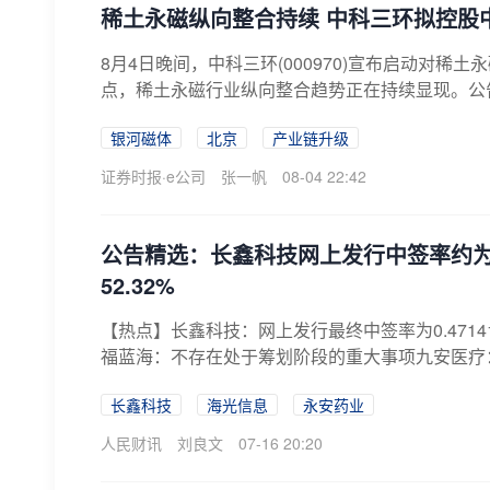
稀土永磁纵向整合持续 中科三环拟控股
8月4日晚间，中科三环(000970)宣布启动对
点，稀土永磁行业纵向整合趋势正在持续显现。公告
银河磁体
北京
产业链升级
证券时报·e公司
张一帆
08-04 22:42
公告精选：长鑫科技网上发行中签率约为0.
52.32%
【热点】长鑫科技：网上发行最终中签率为0.471
福蓝海：不存在处于筹划阶段的重大事项九安医疗：
长鑫科技
海光信息
永安药业
人民财讯
刘良文
07-16 20:20