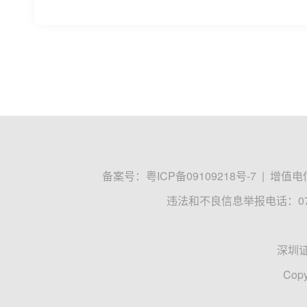
​进入农历新年后，A股上市公司回购热情不减，仅
出，历史表现证明“回购潮”与“市场底”存在一定的相关
证券
回购
A股
深圳商报
2024-02-23 08:32
公告精选：中核钛白、安纳达上调钛白粉售价
证券时报e公司讯，2月21日晚间公告精选：中核
正极材料长期供货协议，估算协议总额超70亿元；S
龙蟠科技
嘉友国际
安利股份
证券时报·e公司
2024-02-21 21:45
公告精选：中核钛白、安纳达上调钛白粉
长单