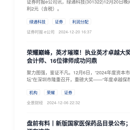
证券时报e公司讯，绿通科技(301322)12月2
利2元（含税）。
绿通科技
证券
利润分配
证券时报·e公司
2024-12-20 16:37
荣耀巅峰，英才璀璨！执业英才卓越大奖
会计师、16位律师成功问鼎
聚力图强，鉴证不凡。12月6日，“2024年度资
坛”在深圳市隆重召开，重磅大奖——“年度卓越保荐代表
机构
荣耀
证券
全景财经
2024-12-06 22:32
盘前有料丨新版国家医保药品目录公布；