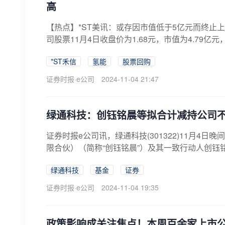
高
【热点】*ST美讯：或存因市值低于5亿元而终止上市风
司股票11月4日收盘价为1.68元，市值为4.79亿元，
*ST禾信
氢能
股票回购
证券时报·e公司
2024-11-04 21:47
绿通科技：创钰铭晨等拟合计减持公司不
证券时报e公司讯，绿通科技(301322)11月4
限合伙）（简称“创钰铭晨”）及其一致行动人创钰铭
绿通科技
基金
证券
证券时报·e公司
2024-11-04 19:35
政策影响成关注焦点！本周百余家上市