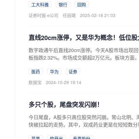
工大科雅
银行
回购
证券时报·e公司
任丽珺
2025-02-18 21:03
直线20cm涨停，又是华为概念！低位股
数字政通午后直线20cm涨停。今天A股市场出现回调
板指跌2.32%。市场成交额超2万亿元。板块方面，
医药
华为
证券
数据宝
2024-10-29 19:14
多只个股，尾盘突发闪崩！
今日尾盘，A股多只高位股突然闪崩。常山北明、
快被拉起的走势。其中，双成药业更是在短短数分钟内
苹果
欧菲光
泰嘉股份