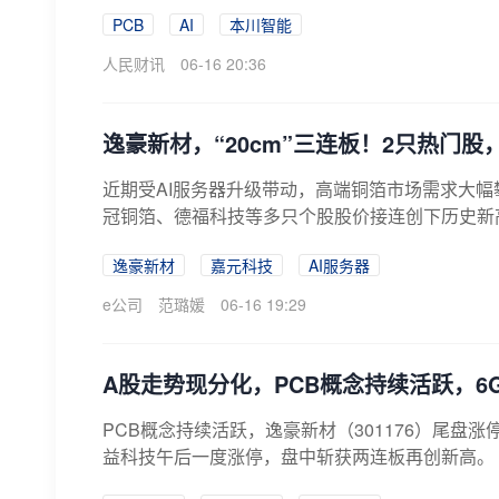
PCB
AI
本川智能
人民财讯
06-16 20:36
逸豪新材，“20cm”三连板！2只热门
近期受AI服务器升级带动，高端铜箔市场需求大
冠铜箔、德福科技等多只个股股价接连创下历史新高。
逸豪新材
嘉元科技
AI服务器
e公司
范璐媛
06-16 19:29
A股走势现分化，PCB概念持续活跃，6
PCB概念持续活跃，逸豪新材（301176）尾盘涨
益科技午后一度涨停，盘中斩获两连板再创新高。