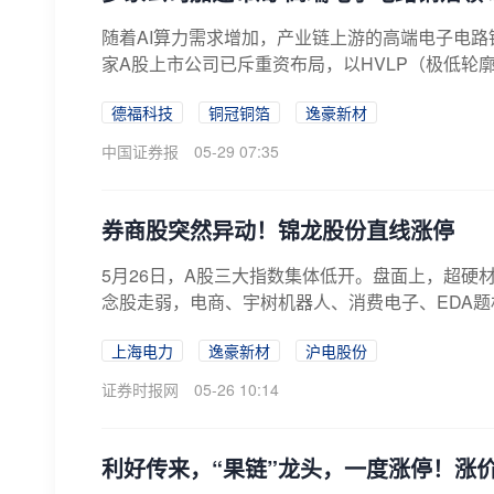
随着AI算力需求增加，产业链上游的高端电子电
家A股上市公司已斥重资布局，以HVLP（极低轮廓
德福科技
铜冠铜箔
逸豪新材
中国证券报
05-29 07:35
券商股突然异动！锦龙股份直线涨停
5月26日，A股三大指数集体低开。盘面上，超硬材
念股走弱，电商、宇树机器人、消费电子、EDA题材
上海电力
逸豪新材
沪电股份
证券时报网
05-26 10:14
利好传来，“果链”龙头，一度涨停！涨