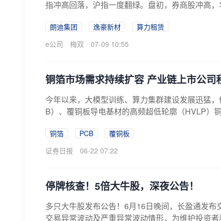
指冲高回落，沪指一度翻绿。盘初，券商股冲高，华安证券
朗迪集团
逸豪新材
算力租赁
e公司
梅双
07-09 10:55
铜箔市场需求持续扩容 产业链上市公司
今年以来，大模型训练、算力集群建设发展迅猛，
B）、覆铜板导电基材的高频超低轮廓（HVLP）铜
铜箔
PCB
覆铜板
证券日报
06-22 07:22
停牌核查！5倍大牛股，深夜公告！
多只大牛股发布公告！6月16日晚间，长盈通发
交易异常波动及严重异常波动情形，为维护投资者利益