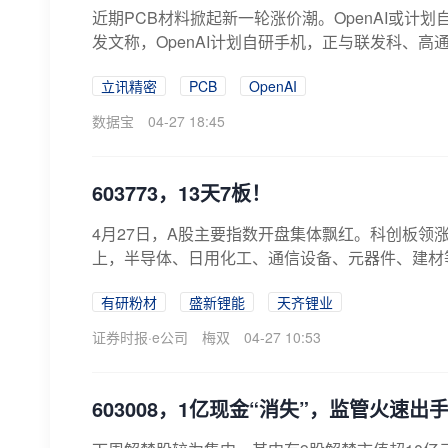
近期PCB材料掀起新一轮涨价潮。OpenAI或计
发文称，OpenAI计划自研手机，正与联发科、高通
立讯精密
PCB
OpenAI
数据宝
04-27 18:45
603773，13天7板！
4月27日，A股主要指数开盘集体飘红。科创板领涨
上，半导体、日用化工、通信设备、元器件、建材等
有研粉材
盛新锂能
天齐锂业
证券时报·e公司
梅双
04-27 10:53
603008，1亿现金“消失”，监管火