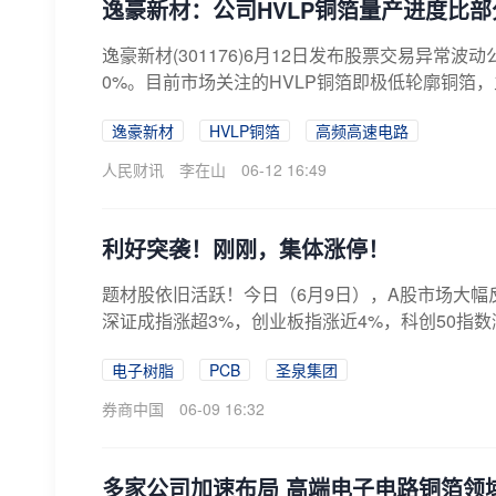
逸豪新材：公司HVLP铜箔量产进度比
逸豪新材(301176)6月12日发布股票交易异常
0%。目前市场关注的HVLP铜箔即极低轮廓铜箔，
逸豪新材
HVLP铜箔
高频高速电路
人民财讯
李在山
06-12 16:49
利好突袭！刚刚，集体涨停！
题材股依旧活跃！今日（6月9日），A股市场大幅
深证成指涨超3%，创业板指涨近4%，科创50指数涨
电子树脂
PCB
圣泉集团
券商中国
06-09 16:32
多家公司加速布局 高端电子电路铜箔领