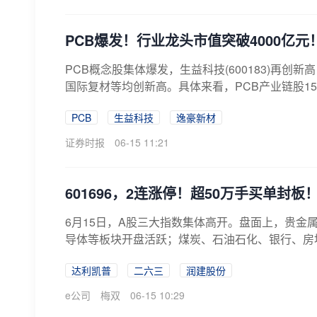
PCB爆发！行业龙头市值突破4000亿元
PCB概念股集体爆发，生益科技(600183)再创
国际复材等均创新高。具体来看，PCB产业链股15
PCB
生益科技
逸豪新材
证券时报
06-15 11:21
601696，2连涨停！超50万手买单封
6月15日，A股三大指数集体高开。盘面上，贵金
导体等板块开盘活跃；煤炭、石油石化、银行、房地
达利凯普
二六三
润建股份
e公司
梅双
06-15 10:29