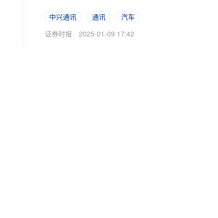
中兴通讯
通讯
汽车
证券时报
2025-01-09 17:42
直线20%涨停！A股两大板块，突然爆发
PCB概念、毫米波雷达、次新股、5G等板块涨幅
互现，上证指数、上证50等微幅低开调整，创业板指
汽车
5G
人工智能
证券时报·e公司
2025-01-09 12:39
满屏涨停，发生了什么？
PCB行业景气度有望持续上行。早盘，科技题材全
达、CPO概念等几十个相关板块涨逾1%，其中PC