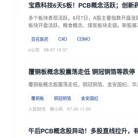
宝鼎科技6天5板！PCB概念活跃；创新
多个板块表现活跃。8月7日，A股主要指数开盘
板块开盘活跃，粮食概念、煤炭板块走弱。新股展芯股
百花医药
CXO
CDMO
e公司
08-07 10:37
覆铜板概念股震荡走低 铜冠铜箔等跌停
覆铜板概念股震荡走低，铜冠铜箔、金安国纪、华
覆铜板
铜冠铜箔
金安国纪
人民财讯
赖小风
07-20 11:00
午后PCB概念股异动！多股直线拉升，有