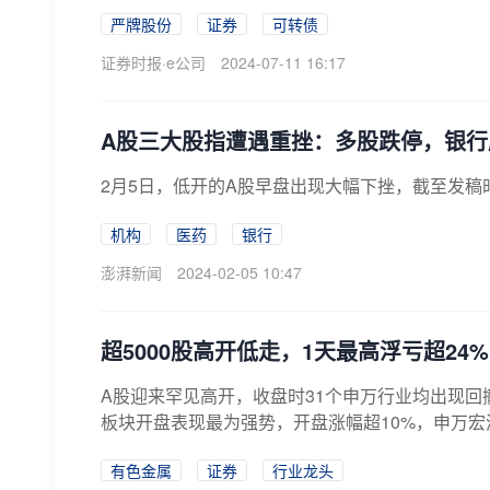
严牌股份
证券
可转债
证券时报·e公司
2024-07-11 16:17
A股三大股指遭遇重挫：多股跌停，银行
2月5日，低开的A股早盘出现大幅下挫，截至发稿时
机构
医药
银行
澎湃新闻
2024-02-05 10:47
超5000股高开低走，1天最高浮亏超2
A股迎来罕见高开，收盘时31个申万行业均出现回
板块开盘表现最为强势，开盘涨幅超10%，申万宏源
有色金属
证券
行业龙头