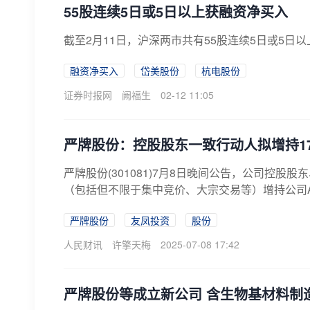
55股连续5日或5日以上获融资净买入
截至2月11日，沪深两市共有55股连续5日或5日
融资净买入
岱美股份
杭电股份
证券时报网
阙福生
02-12 11:05
严牌股份：控股股东一致行动人拟增持17
严牌股份(301081)7月8日晚间公告，公司控
（包括但不限于集中竞价、大宗交易等）增持公司A
严牌股份
友凤投资
股份
人民财讯
许擎天梅
2025-07-08 17:42
严牌股份等成立新公司 含生物基材料制