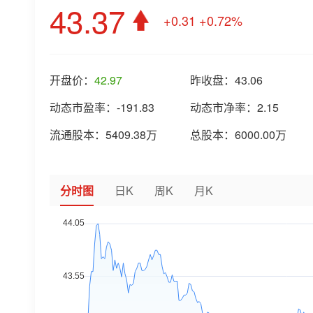
43.37
+0.31
+0.72%
开盘价：
42.97
昨收盘：
43.06
动态市盈率：
-191.83
动态市净率：
2.15
流通股本：
5409.38万
总股本：
6000.00万
分时图
日K
周K
月K