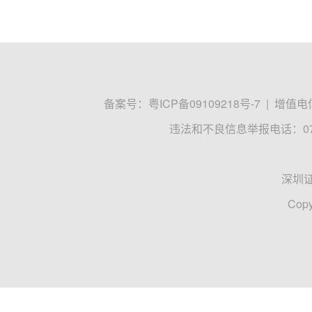
吴永芳
2025-08-05 10:33
军工股持续活跃 长城军工4天3板
军工股持续活跃，长城军工涨停走出4天3板，北方
军工股
长城军工
北方长龙
人民财讯
许擎天梅
2025-08-05 09:49
多只军工股涨停 业内分析行业订单有望
截至收盘，爱乐达、北方长龙、恒宇信通20%涨停
设工业、航天电子等涨停，内蒙一机、国瑞科技、
军工股
爱乐达
北方长龙
深圳商报
2025-08-05 09:06