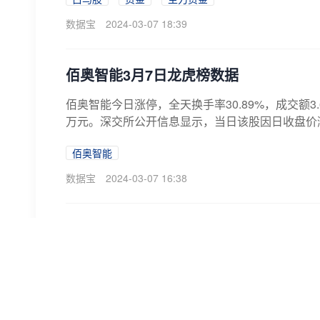
数据宝
2024-03-07 18:39
佰奥智能3月7日龙虎榜数据
佰奥智能今日涨停，全天换手率30.89%，成交额3.
万元。深交所公开信息显示，当日该股因日收盘价涨幅
佰奥智能
数据宝
2024-03-07 16:38
逾百股涨停！这些板块爆发
A股今日维持窄幅震荡走势，两市成交额时隔5日
一度大涨近4%。具体来看，沪指盘中窄幅震荡，尾
证券
机器人
港股