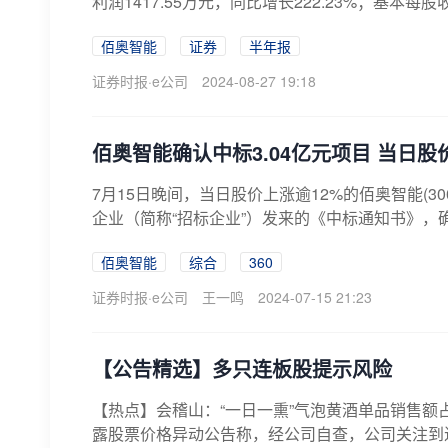
利润1417.55万元，同比增长222.23%；基本每股收
佰奥智能
证券
半年报
证券时报·e公司
2024-08-27 19:18
佰奥智能确认中标3.04亿元项目 当日股
7月15日晚间，当日股价上涨逾12%的佰奥智能(3
企业（简称“招标企业”）发来的《中标通知书》，确
佰奥智能
综合
360
证券时报·e公司
王一鸣
2024-07-15 21:23
【公告精选】多只连板股提示风险
【热点】会稽山：“一日一熏”气泡黄酒单品销售额占比
露股票价格异动公告称，经公司自查，公司关注到近期