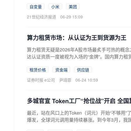
自变量
小米
美团
21世纪经济报道
06-29 15:09
算力租赁市场：从认证为王到货源为王
算力租赁无疑是2026年A股市场最炙手可热的概
达认证资质一度被视为入场的“金牌”。国内算力租赁
租赁价格
资金端
供应链
证券时报·e公司
尹靖霏
06-24 10:59
多城官宣 Token工厂“抢位战”开启 全
最近，站在风口上的Token（词元）开始“不够用”
爆发，全球词元调用量持续暴涨。到今年3月，我国日