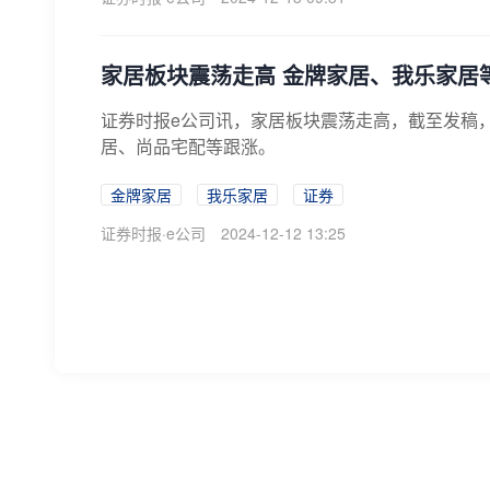
​家居板块震荡走高 金牌家居、我乐家居
证券时报e公司讯，家居板块震荡走高，截至发稿
居、尚品宅配等跟涨。
金牌家居
我乐家居
证券
证券时报·e公司
2024-12-12 13:25
AI应用爆发，巨头已涨超7倍！
​2024年被称为人工智能应用元年。随着技术的突破
入发展驱动力，助力千行百业“加速跑”。
机构
AI
证券
数据宝
2024-11-21 19:14