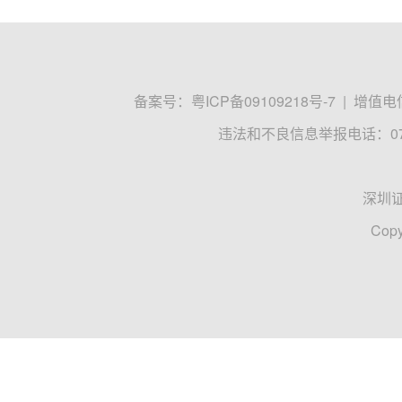
家居板块业绩分化 行业龙头业绩普遍下
近日，多家家居企业先后发布了2024年第三季
出现了不同程度的下降。
房地产
行业龙头
业绩
21世纪经济报道
2024-11-15 11:11
家居行业掀“回购潮”，多家企业累计回
《每日经济新闻》记者（以下简称每经记者或记者
居、美克家居在内的超十家头部家居企业均纷纷公
回购
家居行业
房地产
每日经济新闻
2024-10-16 08:14