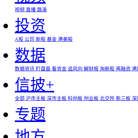
视频
直播
路演
投资
A股
公司
新股
基金
港美股
数据
数据资讯
盯盘面
看资金
追风向
解财报
淘新股
再融资
港
信披+
全部
沪市主板
深市主板
科创板
创业板
北交所
新三板
深
专题
地方