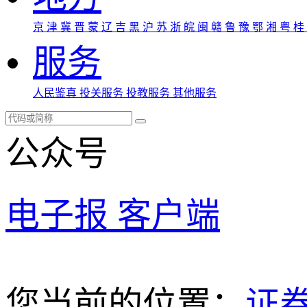
京
津
冀
晋
蒙
辽
吉
黑
沪
苏
浙
皖
闽
赣
鲁
豫
鄂
湘
粤
桂
服务
人民鉴真
投关服务
投教服务
其他服务
公众号
电子报
客户端
您当前的位置：
证