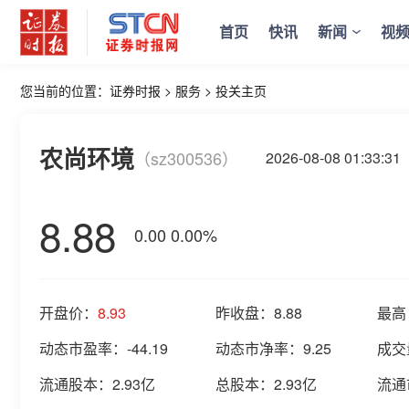
首页
快讯
新闻
视
您当前的位置：
证券时报
>
服务
>
投关主页
农尚环境
（sz300536）
2026-08-08 01:33
8.88
0.00
0.00%
开盘价：
8.93
昨收盘：
8.88
最高
动态市盈率：
-44.19
动态市净率：
9.25
成交
流通股本：
2.93亿
总股本：
2.93亿
流通