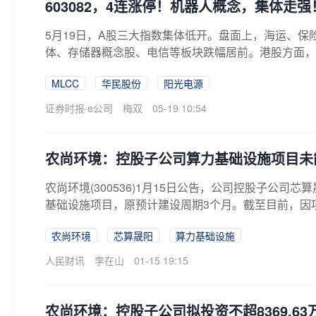
603082，4连涨停！机器人概念，集体走强
5月19日，A股三大指数集体低开。盘面上，海运、
体、存储器概念股、电信等板块跌幅居前。港股方面，
乐...
MLCC
华民股份
阳光电源
证券时报·e公司
梅双
05-19 10:54
农尚环境：控股子公司算力基础设施项目未
农尚环境(300536)1月15日公告，公司控股子公司
基础设施项目，原预计建设周期3个月。截至目前，因项
农尚环境
芯算晟阳
算力基础设施
人民财讯
李在山
01-15 19:15
农尚环境：控股子公司拟投资不超8369.