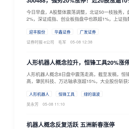
300488，强势20%涨停！近20股涨逾
今日早盘，A股整体震荡调整，北证50一枝独秀，
2%，深证成指、创业板指盘中也跌超1%，上证指数、
迎丰股份
华鑫证券
广发证券
证券时报·e公司
毛军
05-08 12:38
人形机器人概念拉升，恒锋工具20%涨
人形机器人概念8日盘中震荡走高，截至发稿，恒锋
高，肇民科技、万达轴承涨超15%，大业股份斩获3
人形机器人
恒锋工具
绿的谐波
吴永芳
05-08 11:10
机器人概念反复活跃 五洲新春涨停