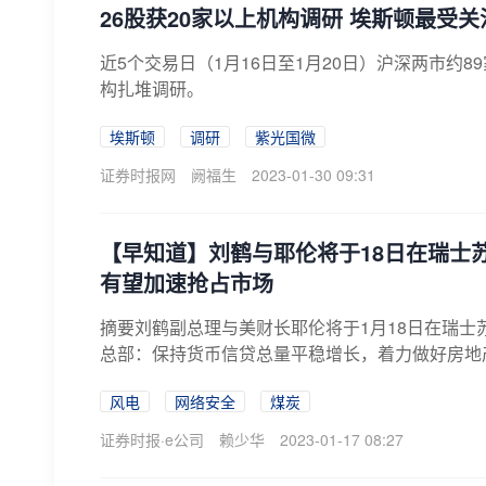
26股获20家以上机构调研 埃斯顿最受关
近5个交易日（1月16日至1月20日）沪深两市约
构扎堆调研。
埃斯顿
调研
紫光国微
证券时报网
阙福生
2023-01-30 09:31
【早知道】刘鹤与耶伦将于18日在瑞士
有望加速抢占市场
摘要刘鹤副总理与美财长耶伦将于1月18日在瑞
总部：保持货币信贷总量平稳增长，着力做好房地产金
风电
网络安全
煤炭
证券时报·e公司
赖少华
2023-01-17 08:27