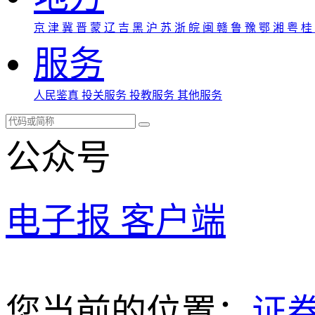
京
津
冀
晋
蒙
辽
吉
黑
沪
苏
浙
皖
闽
赣
鲁
豫
鄂
湘
粤
桂
服务
人民鉴真
投关服务
投教服务
其他服务
公众号
电子报
客户端
您当前的位置：
证