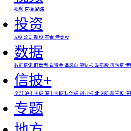
视频
直播
路演
投资
A股
公司
新股
基金
港美股
数据
数据资讯
盯盘面
看资金
追风向
解财报
淘新股
再融资
港
信披+
全部
沪市主板
深市主板
科创板
创业板
北交所
新三板
深
专题
地方