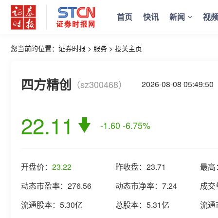
首页
快讯
新闻
视
您当前的位置：
证券时报
>
服务
>
投关主页
四方精创
（sz300468）
2026-08-08 05:49
22.11
-1.60
-6.75%
开盘价：
23.22
昨收盘：
23.71
最高
动态市盈率：
276.56
动态市净率：
7.24
成交
流通股本：
5.30亿
总股本：
5.31亿
流通