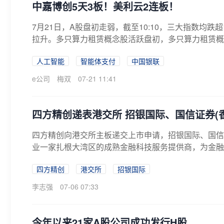
中嘉博创5天3板！美利云2连板！
7月21日，A股盘初走弱，截至10:10，三大指数均
拉升。多只算力租赁概念股活跃盘初，多只算力租赁概念股活
人工智能
智能体支付
中国银联
e公司
梅双
07-21 11:41
四方精创递表港交所 招银国际、国信证券(
四方精创向港交所主板递交上市申请，招银国际、国信
业一家扎根大湾区的成熟金融科技服务提供商，为金融机
四方精创
港交所
招银国际
李志强
07-06 07:33
今年以来21家A股公司成功发行H股