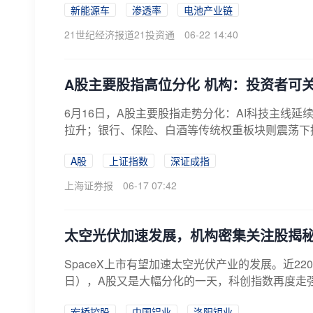
新能源车
渗透率
电池产业链
21世纪经济报道21投资通
06-22 14:40
A股主要股指高位分化 机构：投资者可
6月16日，A股主要股指走势分化：AI科技主线
拉升；银行、保险、白酒等传统权重板块则震荡下挫，拖
A股
上证指数
深证成指
上海证券报
06-17 07:42
太空光伏加速发展，机构密集关注股揭
SpaceX上市有望加速太空光伏产业的发展。近22
日），A股又是大幅分化的一天，科创指数再度走强
宏桥控股
中国铝业
洛阳钼业