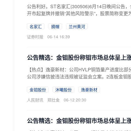
公告利好。ST名家汇(300506)6月14日晚间公
开市起复牌并撤销“其他风险警示”，股票简称变更为“
名家汇
摘帽
兰州黄河
证券时报
06-14 16:39
公告精选：金钼股份称钼市场总体呈上
【热点】逸豪新材：公司HVLP铜箔量产进度比部
公司涉嫌信披违法违规被证监会立案。2连板金钼股
金钼股份
沐曦股份
逸豪新材
人民财讯
郑灶金
06-12 20:30
公告精选：金钼股份称钼市场总体呈上