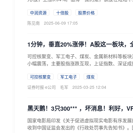
中润资源
十倍股
股票价格
陈见南
2025-06-09 17:05
1分钟，垂直20%涨停！A股这一板块，
可控核聚变、军工电子、煤炭、金属新材料等板块
小幅震荡，主要股指涨跌互现，上证指数、深证成
股...
可控核聚变
军工电子
煤炭
证券时报·e公司
毛军
2025-03-25 12:04
黑天鹅！3只300*** ，坏消息！利好，
国家电影局印发《关于促进虚拟现实电影有序发展的通
收到中国证监会发出的《行政处罚事先告知书》。因公