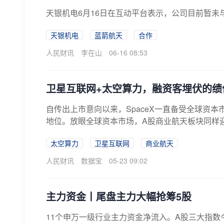
天银机电6月16日在互动平台表示，公司目前暂未
天银机电
蓝箭航天
合作
人民财讯
李在山
06-16 08:53
卫星互联网+太空算力，融资客埋伏的绩
自传出上市意向以来，SpaceX一直备受全球资
地位。放眼全球资本市场，A股商业航天板块同样迎来
太空算力
卫星互联网
商业航天
人民财讯
数据宝
05-23 09:02
主力资金丨尾盘主力大幅抢筹5股
11个申万一级行业主力资金净流入。A股三大指数