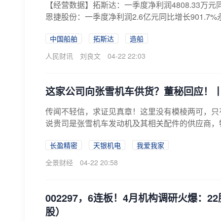
【经营数据】拓斯达：一季度净利润4808.33万元同比
恩捷股份：一季度净利润2.6亿元同比增长901.7%永
中国船舶
拓斯达
造船
人民财讯
刘良文
04-22 22:03
这家公司向张雪机车供货？董秘回应！
传闻不轻信，求证见真章！这里没有模棱两可，只
说贵司是张雪机车发动机及其相关配件的供应商，
精...
长盈精密
天银机电
我爱我家
全景财经
04-22 20:58
002297，6连板！4月机构调研火爆：
股）