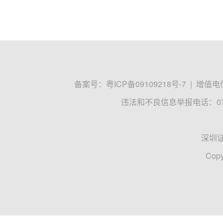
SpaceX
通宇通讯
信维通信
人民财讯
陈见南
03-26 12:38
商业航天概念震荡回落 广联航空午后跌超
商业航天概念震荡回落，广联航空午后跌超10%，
广联航空
西测测试
天银机电
人民财讯
许擎天梅
03-24 13:34
“国家队”入局，商业航天资本化再添“
曝光
商业航天赛道再迎重磅资本化动向。近日，根据企
生工商变更，公司名称由“银河航天（北京）网络技术
北京
银河航天
股改