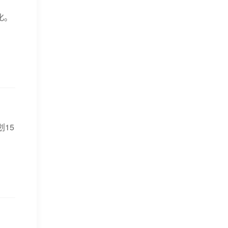
化。
15