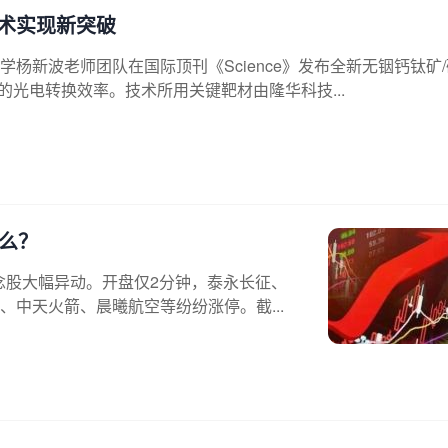
术实现新突破
杨新波老师团队在国际顶刊《Science》发布全新无铟钙钛矿
的光电转换效率。技术所用关键靶材由隆华科技...
么？
念股大幅异动。开盘仅2分钟，泰永长征、
中天火箭、晨曦航空等纷纷涨停。截...