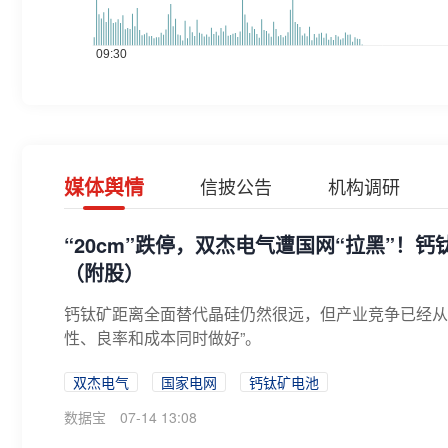
媒体舆情
信披公告
机构调研
“20cm”跌停，双杰电气遭国网“拉黑”！
（附股）
钙钛矿距离全面替代晶硅仍然很远，但产业竞争已经从“
性、良率和成本同时做好”。
双杰电气
国家电网
钙钛矿电池
数据宝
07-14 13:08