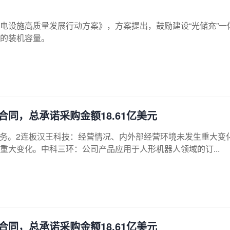
电设施高质量发展行动方案》，方案提出，鼓励建设“光储充”一
的装机容量。
同，总承诺采购金额18.61亿美元
业务。2连板汉王科技：经营情况、内外部经营环境未发生重大变
大变化。中科三环：公司产品应用于人形机器人领域的订...
同，总承诺采购金额18.61亿美元