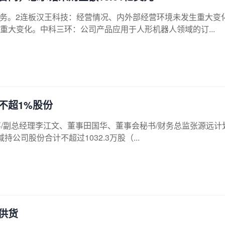
业务。2连板汉王科技：经营情况、内外部经营环境未发生重大变
大变化。中科三环：公司产品应用于人形机器人领域的订...
不超1%股份
董事/副总经理李江文、董事田国华、董事会秘书/财务总监张源远计划
司股份合计不超过1032.3万股（...
供货