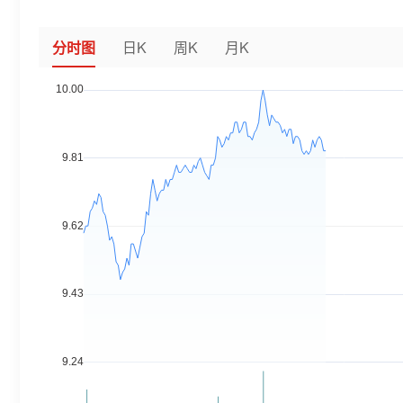
分时图
日K
周K
月K