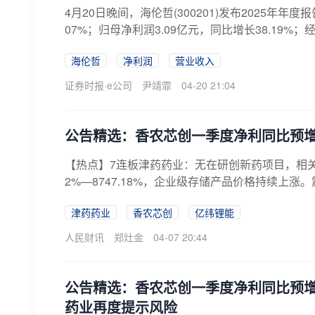
4月20日晚间，海伦哲(300201)发布2025年年
07%；归母净利润3.09亿元，同比增长38.19%；经
海伦哲
净利润
营业收入
证券时报·e公司
尹靖霏
04-20 21:04
公告精选：香农芯创一季度净利同比预增67
【热点】7连板津药药业：无在研创新药项目，相关
2%—8747.18%，企业级存储产品价格持续上涨。震
津药药业
香农芯创
亿纬锂能
人民财讯
郑灶金
04-07 20:44
公告精选：香农芯创一季度净利同比预增671
药业再度提示风险