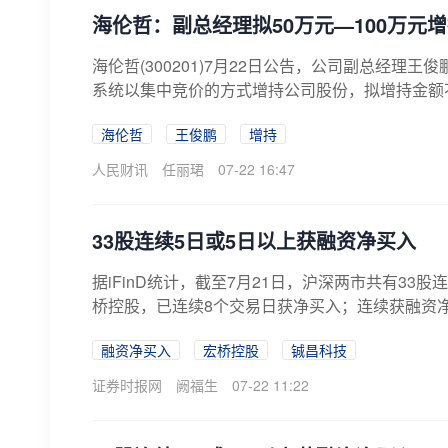
海伦哲：副总经理拟50万元—100万元
海伦哲(300201)7月22日公告，公司副总经理王俊
系统以集中竞价的方式增持公司股份，拟增持金额不
海伦哲
王俊鹏
增持
人民财讯
任丽珺
07-22 16:47
33股连续5日或5日以上获融资净买入
据iFinD统计，截至7月21日，沪深两市共有3
桥控股，已连续8个交易日获净买入；连续获融资净
融资净买入
宏桥控股
铖昌科技
证券时报网
阙福生
07-22 11:22