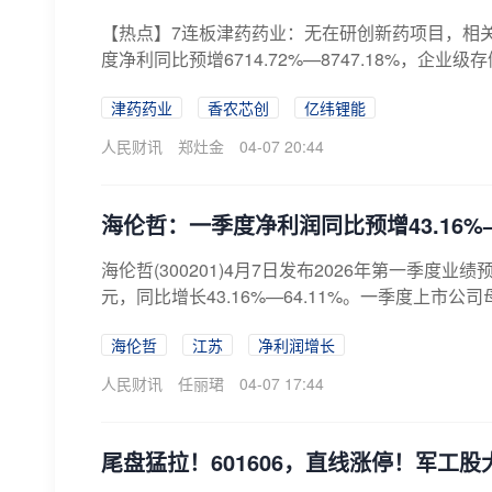
【热点】7连板津药药业：无在研创新药项目，相
度净利同比预增6714.72%—8747.18%，企业级
津药药业
香农芯创
亿纬锂能
人民财讯
郑灶金
04-07 20:44
海伦哲：一季度净利润同比预增43.16%—6
海伦哲(300201)4月7日发布2026年第一季度
元，同比增长43.16%—64.11%。一季度上市公
海伦哲
江苏
净利润增长
人民财讯
任丽珺
04-07 17:44
尾盘猛拉！601606，直线涨停！军工股