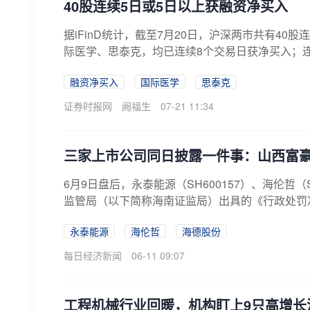
40股连续5日或5日以上获融资净买入
据iFinD统计，截至7月20日，沪深两市共有4
际医学、思泰克，均已连续8个交易日获净买入；连
融资净买入
国际医学
思泰克
证券时报网
阙福生
07-21 11:34
三家上市公司同日披露一件事：山西富豪
6月9日盘后，永泰能源（SH600157）、海伦哲
监管局（以下简称海南证监局）出具的《行政处罚决
永泰能源
海伦哲
海德股份
每日经济新闻
06-11 09:07
工程机械行业回暖，机构盯上9只高增长