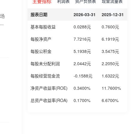
主要指标
利润表
资产负债表
现金流量表
报表日期
2026-03-31
2025-12-31
2
场
.
基本每股收益
0.0288元
0.7600元
0
每股净资产
7.7216元
6.1919元
5
每股公积金
5.1938元
3.5475元
3
每股未分配利润
2.0442元
2.2050元
1
每股经营现金流
-0.1588元
1.6322元
0
净资产收益率(ROE)
0.3400%
11.7600%
6
总资产收益率(ROA)
0.1700%
6.6700%
3