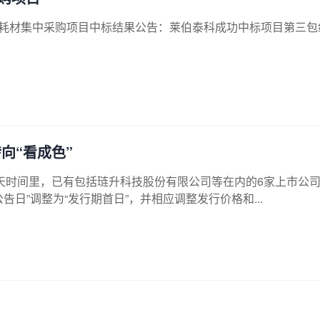
度试剂耗材集中采购项目中标结果公告：莱伯泰科成功中标项目第三包
向“看成色”
两天时间里，已有包括琏升科技股份有限公司等在内的6家上市公
日”调整为“发行期首日”，并相应调整发行价格和...