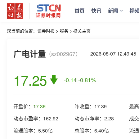
首页
快讯
新闻
视
您当前的位置：
证券时报
>
服务
>
投关主页
广电计量
（sz002967）
2026-08-07 12:49
17.25
-0.14
-0.81%
开盘价：
17.36
昨收盘：
17.39
最高
动态市盈率：
162.92
动态市净率：
2.28
成交
流通股本：
5.50亿
总股本：
6.40亿
流通