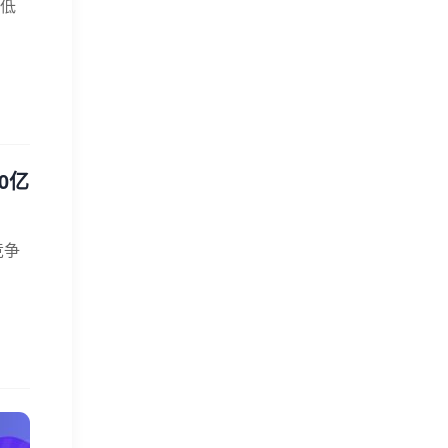
低
0亿
竞争