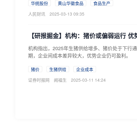
华统股份
黄山华徽食品
食品生产
人民财讯
2025-03-13 09:35
【研报掘金】机构：猪价或偏弱运行 优
机构指出，2025年生猪供给增多、猪价处于下行
期，企业间成本差异较大，优势企业仍可盈利。
猪价
生猪供给
企业成本
证券时报网
阙福生
2025-03-11 14:24
猪肉概念拉升 天域生物涨停
午后猪肉概念拉升，天域生物涨停，巨星农牧、神
猪肉概念
天域生物
巨星农牧