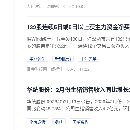
人民财讯
周映彤
04-02 10:05
132股连续5日或5日以上获主力资金净
据Wind统计，截至3月30日，沪深两市共有13
多的股票是华兴源创，已连续12个交易日获净买入
华兴源创
新钢股份
中润光学
证券时报网
阙福生
03-31 11:22
华统股份：2月份生猪销售收入同比增长34
华统股份(002840)3月13日公告，2026年2月
同比变动48.78%；公司生猪销售收入4.7亿元，环比变
华统股份
浙江
生猪销售