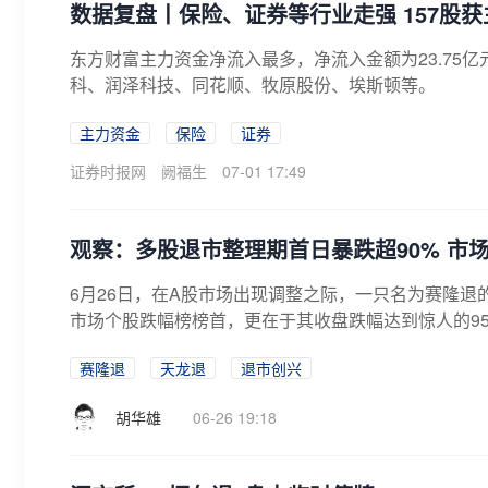
数据复盘丨保险、证券等行业走强 157股
东方财富主力资金净流入最多，净流入金额为23.75
科、润泽科技、同花顺、牧原股份、埃斯顿等。
主力资金
保险
证券
证券时报网
阙福生
07-01 17:49
观察：多股退市整理期首日暴跌超90% 市
6月26日，在A股市场出现调整之际，一只名为赛隆
市场个股跌幅榜榜首，更在于其收盘跌幅达到惊人的95.
赛隆退
天龙退
退市创兴
胡华雄
06-26 19:18