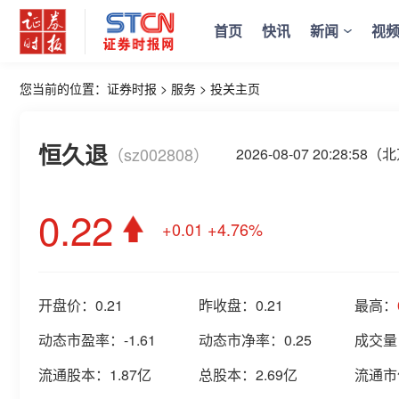
首页
快讯
新闻
视
您当前的位置：
证券时报
>
服务
>
投关主页
恒久退
（sz002808）
2026-08-07 20:28:5
0.22
+0.01
+4.76%
开盘价：
0.21
昨收盘：
0.21
最高：
动态市盈率：
-1.61
动态市净率：
0.25
成交量
流通股本：
1.87亿
总股本：
2.69亿
流通市