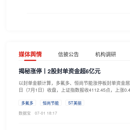
媒体舆情
信披公告
机构调研
揭秘涨停丨2股封单资金超6亿元
以封单金额计算，多氟多、恒尚节能涨停板封单资金居前，
日（7月1日）收盘，上证指数报收4112.45点，上涨0.4
多氟多
恒尚节能
ST美丽
数据宝
07-01 18:17