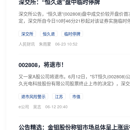
深交所：“恒久退”盘中临时停牌
深交所公告，“恒久退”(002808)盘中成交价较开
定，深交所自今日10时46分21秒起对该证券实施临时停
深交所
恒久退
临时停牌
人民财讯
朱雨蒙
06-23 10:52
002808，将退市！
又一家A股公司将退市。6月12日，*ST恒久(0028
久光电科技股份有限公司股票终止上市的决定》，深交所
退市风险警示
江苏
市值
e公司
吴志
06-12 20:40
公告精选：金钼股份称钼市场总体呈上涨运