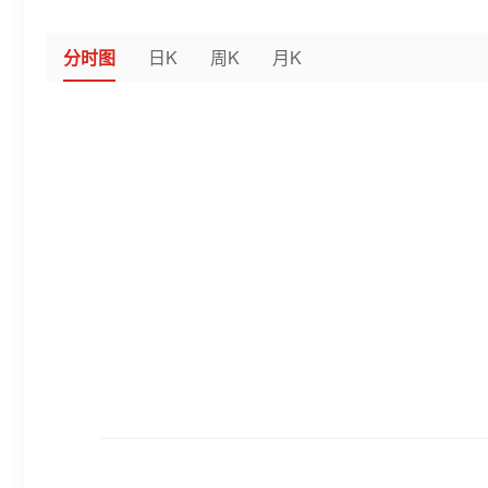
分时图
日K
周K
月K